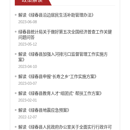
重大决策预公开
减税降费
解读《绿春县沿边居民生活补助管理办法》
财政资金直达基层
2023-06-08
涉农补贴
绿春县统计局关于做好第五次全国经济普查工作关键
问题问答
稳岗就业
2023-05-12
乡村振兴
解读《绿春县加强入河排污口监督管理工作实施方
案》
社会救助
2023-04-10
养老服务
解读《绿春县申报“长寿之乡”工作实施方案》
生态环境
2023-03-07
食品药品监督
解读《绿春县教育人才“组团式” 帮扶工作方案》
2023-02-01
产品质量
解读《绿春县地震应急预案》
公共文化服务
2022-12-07
义务教育
解读《绿春县人民政府办公室关于全面实行行政许可