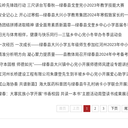
云岭先锋践行动 三尺讲台写春秋—绿春县戈奎完小2023年教学技能大赛
安全记心上 开心过寒假—绿春县大兴小学教育集团2024年寒假致家长的
扬团结拼搏进取精神 谱全面育素质新篇章—绿春县戈奎乡中心小学首届冬
阳光与体育相伴，健康与快乐同行—三猛乡中心完小冬举办冬季运动会
精准分析明方向 凝心聚力提质量——县教体局召开绿春县2024年中考备
“守本固根 师德如光”——绿春县大兴镇中心完小开展师德师风建设专题讲
红河州长桥建设工程有限公司朱康登先生到半坡乡中心完小开展爱心助学
绿春：大寨民族小学开展“书香校园 共读一本书”主题活动周暨读书成果展
首页
上页
1
2
3
下页
尾