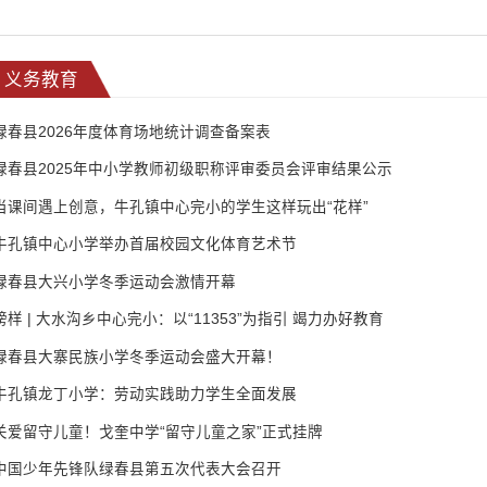
义务教育
绿春县2026年度体育场地统计调查备案表
绿春县2025年中小学教师初级职称评审委员会评审结果公示
当课间遇上创意，牛孔镇中心完小的学生这样玩出“花样”
牛孔镇中心小学举办首届校园文化体育艺术节
绿春县大兴小学冬季运动会激情开幕
榜样 | 大水沟乡中心完小：以“11353”为指引 竭力办好教育
绿春县大寨民族小学冬季运动会盛大开幕！
牛孔镇龙丁小学：劳动实践助力学生全面发展
关爱留守儿童！戈奎中学“留守儿童之家”正式挂牌
中国少年先锋队绿春县第五次代表大会召开