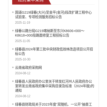
重大决策预公开
减税降费
国道G219绿春(大兴)至金平(金河)段改扩建工程中心
试验室、专项检测服务招标公告
财政资金直达基层
2025-11-19
涉农补贴
绿春公路分局G219喀纳斯至东兴K8606+000～
稳岗就业
K8618+000段路面修复工程招标公告
2025-11-05
乡村振兴
绿春县2024年第三批中央财政低效林改造项目公开招
社会救助
标公告
养老服务
2025-10-30
云南省政府采购网
生态环境
2024-08-12
食品药品监督
绿春县人民政府办公室关于转发红河州人民政府办公
产品质量
室转发云南省政府集中采购目录及标准（2024年版)的
通知
公共文化服务
2024-08-12
义务教育
绿春县财政局关于2023年度“双随机、一公开”抽查工