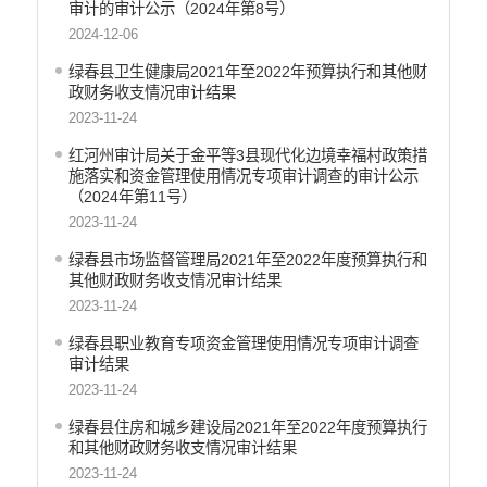
审计的审计公示（2024年第8号）
2024-12-06
财政资金直达基层
绿春县卫生健康局2021年至2022年预算执行和其他财
涉农补贴
政财务收支情况审计结果
稳岗就业
2023-11-24
乡村振兴
红河州审计局关于金平等3县现代化边境幸福村政策措
施落实和资金管理使用情况专项审计调查的审计公示
社会救助
（2024年第11号）
2023-11-24
养老服务
绿春县市场监督管理局2021年至2022年度预算执行和
生态环境
其他财政财务收支情况审计结果
食品药品监督
2023-11-24
产品质量
绿春县职业教育专项资金管理使用情况专项审计调查
审计结果
公共文化服务
2023-11-24
义务教育
绿春县住房和城乡建设局2021年至2022年度预算执行
和其他财政财务收支情况审计结果
医疗卫生
2023-11-24