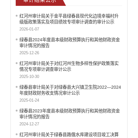
社会公益事业建设
重大建设项目信息公开
红河州审计局关于金平县绿春县现代化边境幸福村升
政府债务信息公开
级版政策落实及项目绩效专项审计调查的审计公示
财政预决算公开
2026-01-07
绿春县2024年度县本级财政预算执行和其他财政资金
人大建议和政协提案
审计情况的报告
机构职能
2025-12-26
权责清单
红河州审计局关于对红河州生物多样性保护政策落实
情况专项审计调查审计公示
行政许可
2025-10-30
行政处罚和行政强制
绿春县审计局关于对绿春县大兴镇卫生院2022—2024
年度财政财务收支情况审计公示
行政事业性收费
2025-01-24
政府集中采购
绿春县2023年度县本级财政预算执行和其他财政资金
重大决策听证事项
审计情况的报告
2024-12-27
重大决策预公开
红河州审计局关于绿春县路俄水库建设项目竣工决算
减税降费