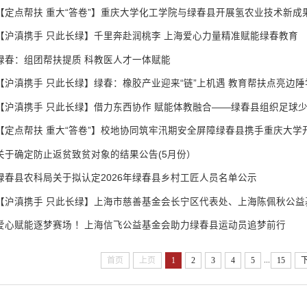
【定点帮扶 重大“答卷”】重庆大学化工学院与绿春县开展氢农业技术新成
【沪滇携手 只此长绿】千里奔赴润桃李 上海爱心力量精准赋能绿春教育
绿春：组团帮扶提质 科教医人才一体赋能
【沪滇携手 只此长绿】绿春：橡胶产业迎来“链”上机遇 教育帮扶点亮边陲
【沪滇携手 只此长绿】借力东西协作 赋能体教融合——绿春县组织足球
关于确定防止返贫致贫对象的结果公告(5月份）
绿春县农科局关于拟认定2026年绿春县乡村工匠人员名单公示
爱心赋能逐梦赛场 ！上海信飞公益基金会助力绿春县运动员追梦前行
...
首页
上页
1
2
3
4
5
15