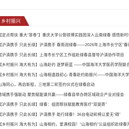
乡村振兴
【定点帮扶 重大“答卷”】重庆大学公管硕博实践团深入云南绿春 感悟新
【沪滇携手 只此长绿】上海市长宁区工作组赴绿春县督导沪滇协作项目
山海同心，再启新程，三地第二轮签约仪式在绿春启动
跨域携手强联动 聚势赋能谋共赢——绿春县举办跨区域政企产业对接会
【沪滇携手 只此长绿】绿春：组团帮扶赋能教育医疗“双提质”
【沪滇携手 只此长绿】沪滇携手 助行绿春！36台电动轮椅让爱无“碍”
【乡村振兴 海大有为】山海相约，爱满校园！“山海相约”公益组织赴绿春