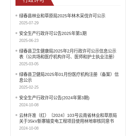
重大决策预公开
减税降费
绿春县林业和草原局2025年林木采伐许可公示
财政资金直达基层
2025-07-29
涉农补贴
安全生产行政许可公告2025年第1期
2025-06-23
稳岗就业
绿春县卫生健康局2025年2月行政许可公示信息公示
乡村振兴
表（公共场和医疗机构许可、医师和护士执业注册）
2025-03-05
社会救助
绿春县卫健局2025年01月份医疗机构注册（备案）信
养老服务
息公示
生态环境
2025-02-25
食品药品监督
安全生产行政许可公告(2024年第3期)
2024-10-08
产品质量
云林许准（红）〔2024〕103号云南省林业和草原局
公共文化服务
关于35kV新寨输变电工程项目使用林地审核同意书
2024-10-08
义务教育