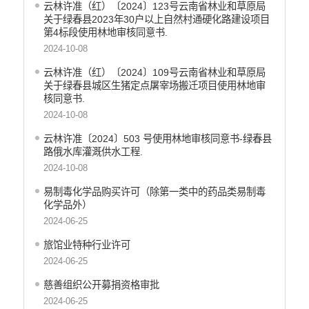
云林许准（红）〔2024〕123号云南省林业和草原局
医疗卫生
关于绿春县2023年30户以上自然村通硬化路建设项目
统计信息
第4标段使用林地审核同意书.
2024-10-08
云林许准（红）〔2024〕109号云南省林业和草原局
关于绿春县城区生猪定点屠宰场搬迁项目使用林地审
核同意书.
2024-10-08
云林许准〔2024〕503 号使用林地审核同意书-绿春县
路俄水库灌溉供水工程.
2024-10-08
易制毒化学品购买许可（除第一类中的药品类易制毒
化学品外）
2024-06-25
旅馆业特种行业许可
2024-06-25
慈善组织公开募捐资格审批
2024-06-25