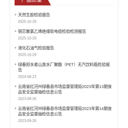
重大决策预公开
减税降费
天然生胶检验报告
财政资金直达基层
2025-10-29
涉农补贴
铜芯聚氯乙烯绝缘软电缆检验检测报告
2025-10-29
稳岗就业
液化石油气检验报告
乡村振兴
2025-10-29
社会救助
绿春担水者山泉水厂聚酯（PET）无汽饮料瓶检验报
告
养老服务
2024-08-23
生态环境
云南省红河州绿春县市场监督管理局2023年第13期食
食品药品监督
品安全监督抽检信息公告
2023-09-26
产品质量
云南省红河州绿春县市场监督管理局2023年第14期食
公共文化服务
品安全监督抽检信息公告
2023-09-26
义务教育