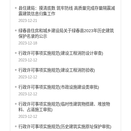
县住建局：摸清底数 筑牢防线 高质量完成存量隔震减
财政资金直达基层
震建筑信息归集工作
涉农补贴
2023-12-21
稳岗就业
绿春县住房和城乡建设局关于绿春县2023年历史建筑
保护名录的公示
乡村振兴
2023-12-18
社会救助
行政许可事项实施规范(建设工程消防设计审查)
2023-12-12
养老服务
行政许可事项实施规范(建设工程消防验收)
生态环境
2023-12-12
食品药品监督
行政许可事项实施规范(市政设施建设类审批)
产品质量
2023-12-12
公共文化服务
行政许可事项实施规范(临时性建筑物搭建、堆放物
料、占道施工审批)
义务教育
2023-12-12
医疗卫生
行政许可事项实施规范(历史建筑实施原址保护审批)