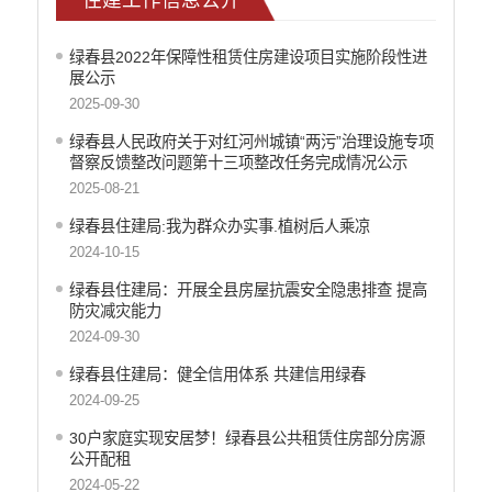
社会公益事业建设
重大建设项目信息公开
绿春县2022年保障性租赁住房建设项目实施阶段性进
政府债务信息公开
展公示
财政预决算公开
2025-09-30
绿春县人民政府关于对红河州城镇“两污”治理设施专项
人大建议和政协提案
督察反馈整改问题第十三项整改任务完成情况公示
机构职能
2025-08-21
权责清单
绿春县住建局:我为群众办实事.植树后人乘凉
2024-10-15
行政许可
绿春县住建局：开展全县房屋抗震安全隐患排查 提高
行政处罚和行政强制
防灾减灾能力
行政事业性收费
2024-09-30
政府集中采购
绿春县住建局：健全信用体系 共建信用绿春
2024-09-25
重大决策听证事项
30户家庭实现安居梦！绿春县公共租赁住房部分房源
重大决策预公开
公开配租
2024-05-22
减税降费