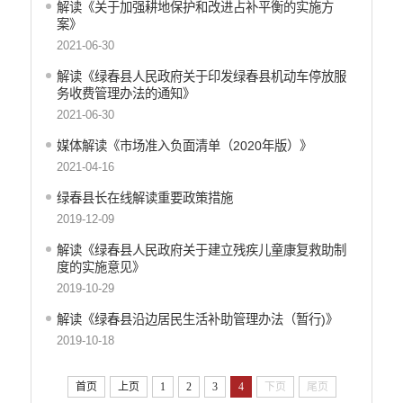
解读《关于加强耕地保护和改进占补平衡的实施方
医疗卫生
案》
统计信息
2021-06-30
解读《绿春县人民政府关于印发绿春县机动车停放服
务收费管理办法的通知》
2021-06-30
媒体解读《市场准入负面清单（2020年版）》
2021-04-16
绿春县长在线解读重要政策措施
2019-12-09
解读《绿春县人民政府关于建立残疾儿童康复救助制
度的实施意见》
2019-10-29
解读《绿春县沿边居民生活补助管理办法（暂行)》
2019-10-18
首页
上页
1
2
3
4
下页
尾页