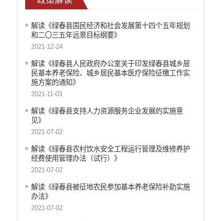
重大决策预公开
减税降费
解读《绿春县国民经济和社会发展第十四个五年规划
和二〇三五年远景目标纲要》
财政资金直达基层
2021-12-24
涉农补贴
解读《绿春县人民政府办公室关于印发绿春县城乡居
稳岗就业
民基本养老保险、城乡居民基本医疗保险征缴工作实
施方案的通知》
乡村振兴
2021-11-03
社会救助
解读《绿春县支持人力资源服务企业发展的实施意
见》
养老服务
2021-07-02
生态环境
解读《绿春县农村饮水安全工程运行管理及维修养护
食品药品监督
经费使用管理办法（试行）》
2021-07-02
产品质量
解读《绿春县被征地农民参加基本养老保险补助实施
公共文化服务
办法》
2021-07-02
义务教育