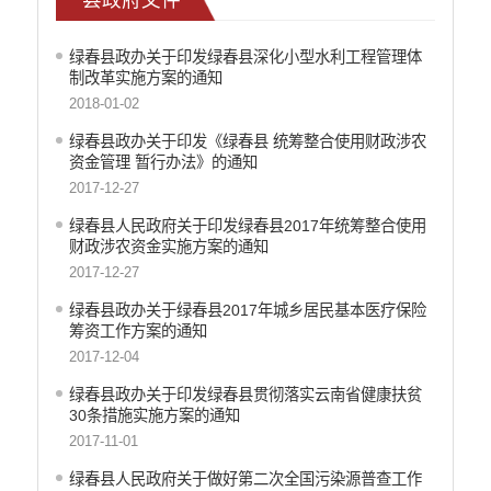
政府集中采购
绿春县政办关于印发绿春县深化小型水利工程管理体
重大决策听证事项
制改革实施方案的通知
2018-01-02
重大决策预公开
绿春县政办关于印发《绿春县 统筹整合使用财政涉农
减税降费
资金管理 暂行办法》的通知
2017-12-27
财政资金直达基层
绿春县人民政府关于印发绿春县2017年统筹整合使用
涉农补贴
财政涉农资金实施方案的通知
稳岗就业
2017-12-27
乡村振兴
绿春县政办关于绿春县2017年城乡居民基本医疗保险
筹资工作方案的通知
社会救助
2017-12-04
养老服务
绿春县政办关于印发绿春县贯彻落实云南省健康扶贫
30条措施实施方案的通知
生态环境
2017-11-01
食品药品监督
绿春县人民政府关于做好第二次全国污染源普查工作