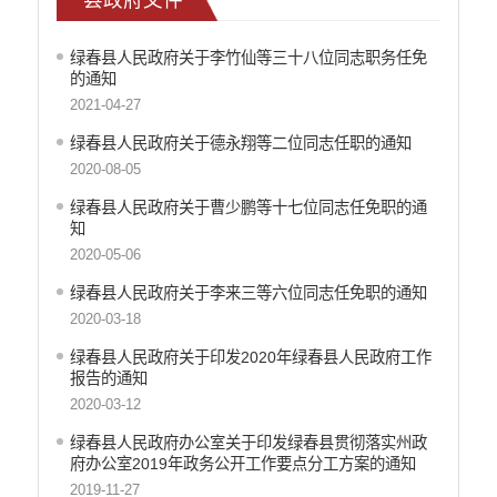
政府集中采购
绿春县人民政府关于李竹仙等三十八位同志职务任免
重大决策听证事项
的通知
2021-04-27
重大决策预公开
绿春县人民政府关于德永翔等二位同志任职的通知
减税降费
2020-08-05
财政资金直达基层
绿春县人民政府关于曹少鹏等十七位同志任免职的通
知
涉农补贴
2020-05-06
稳岗就业
绿春县人民政府关于李来三等六位同志任免职的通知
乡村振兴
2020-03-18
社会救助
绿春县人民政府关于印发2020年绿春县人民政府工作
报告的通知
养老服务
2020-03-12
生态环境
绿春县人民政府办公室关于印发绿春县贯彻落实州政
府办公室2019年政务公开工作要点分工方案的通知
食品药品监督
2019-11-27