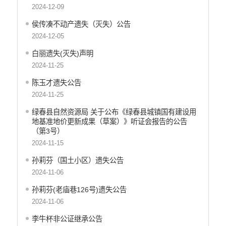
2024-12-09
财政资金直达基层
侯传凑不动产遗失（灭失）公告
涉农补贴
2024-12-05
稳岗就业
白丽遗失(灭失)声明
2024-11-25
乡村振兴
陈玉才遗失公告
社会救助
2024-11-25
养老服务
绿春县自然资源局 关于公布《绿春县城镇国有建设用
地基准地价更新成果（草案）》听证会报告的公告
生态环境
（第3号）
食品药品监督
2024-11-15
产品质量
孙莉芬（国土小区）遗失公告
2024-11-06
公共文化服务
孙莉芬(老庙巷126号)遗失公告
义务教育
2024-11-06
医疗卫生
李牛杯非公证继承公告