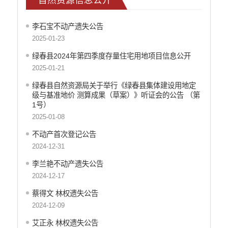
社会公益事业建设
重大建设项目信息公开
李石宝不动产遗失公告
政府债务信息公开
2025-01-23
财政预决算公开
绿春县2024年第四季度存量住宅用地项目信息公开
人大建议和政协提案
2025-01-21
机构职能
绿春县自然资源局关于举行《绿春县集体建设用地定
级与基准地价 测算成果（草案）》听证会的公告 （第
权责清单
1号）
2025-01-08
行政许可
不动产首次登记公告
行政处罚和行政强制
2024-12-31
行政事业性收费
李兰艳不动产遗失公告
政府集中采购
2024-12-17
重大决策听证事项
蔡得文 林权遗失公告
2024-12-09
重大决策预公开
艾正永 林权遗失公告
减税降费