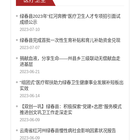
重大决策预公开
减税降费
绿春县2023年“红河奔腾”医疗卫生人才专项招引面试
成绩公示
财政资金直达基层
2023-07-10
涉农补贴
绿春县完成首批一次性生育补贴和育儿补助资金兑现
稳岗就业
2023-07-07
乡村振兴
捐献血液，分享生命——州县乡三级联动无偿献血走
进基层
社会救助
2023-06-21
养老服务
“组团式”医疗帮扶助力绿春卫生健康事业发展补短板出
实效
生态环境
2023-06-14
食品药品监督
【双创一巩】绿春县：积极探索“党建+志愿”服务模式
产品质量
推进创文巩卫工作走深走实
2023-06-09
公共文化服务
云南省红河州绿春县慢性病社会影响因素状况报告
义务教育
2023-06-09