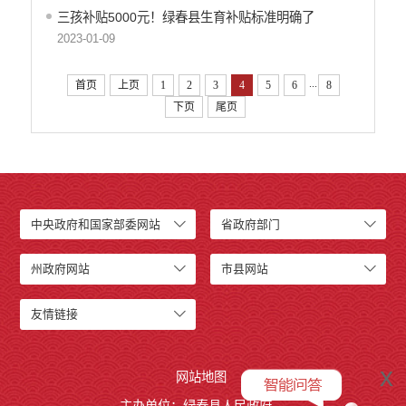
三孩补贴5000元！绿春县生育补贴标准明确了
2023-01-09
...
首页
上页
1
2
3
4
5
6
8
下页
尾页
中央政府和国家部委网站
省政府部门
州政府网站
市县网站
友情链接
x
网站地图
主办单位：绿春县人民政府