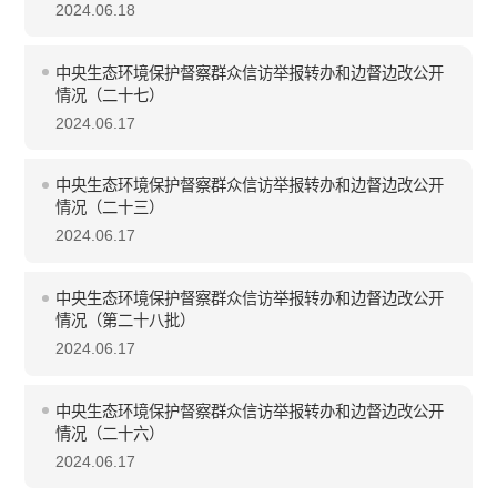
2024.06.18
中央生态环境保护督察群众信访举报转办和边督边改公开
情况（二十七）
2024.06.17
中央生态环境保护督察群众信访举报转办和边督边改公开
情况（二十三）
2024.06.17
中央生态环境保护督察群众信访举报转办和边督边改公开
情况（第二十八批）
2024.06.17
中央生态环境保护督察群众信访举报转办和边督边改公开
情况（二十六）
2024.06.17