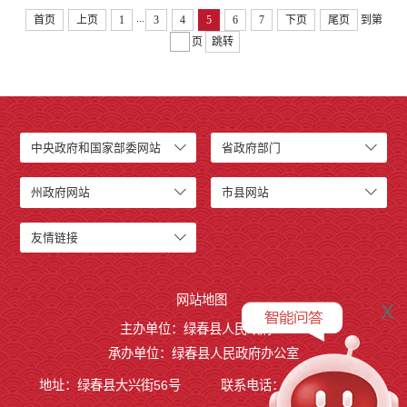
...
首页
上页
1
3
4
5
6
7
下页
尾页
到第
页
跳转
中央政府和国家部委网站
省政府部门
州政府网站
市县网站
友情链接
网站地图
x
主办单位：绿春县人民政府
承办单位：绿春县人民政府办公室
地址：绿春县大兴街56号
联系电话：0873-4221495