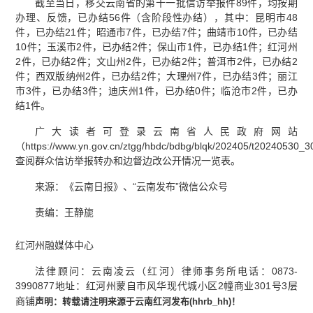
截至当日，移交云南省的第十一批信访举报件89件，均按期
办理、反馈，已办结56件（含阶段性办结），其中：昆明市48
件，已办结21件；昭通市7件，已办结7件；曲靖市10件，已办结
10件；玉溪市2件，已办结2件；保山市1件，已办结1件；红河州
2件，已办结2件；文山州2件，已办结2件；普洱市2件，已办结2
件；西双版纳州2件，已办结2件；大理州7件，已办结3件；丽江
市3件，已办结3件；迪庆州1件，已办结0件；临沧市2件，已办
结1件。
广大读者可登录云南省人民政府网站
（https://www.yn.gov.cn/ztgg/hbdc/bdbg/blqk/202405/t20240530_
查阅群众信访举报转办和边督边改公开情况一览表。
来源：《云南日报》、“云南发布”微信公众号
责编：王静旎
红河州融媒体中心
法律顾问：云南凌云（红河）律师事务所电话：0873-
3990877地址：红河州蒙自市风华现代城小区2幢商业301号3层
商铺
声明：
转载请注明来源于云南红河发布(
hhrb_hh
)
！