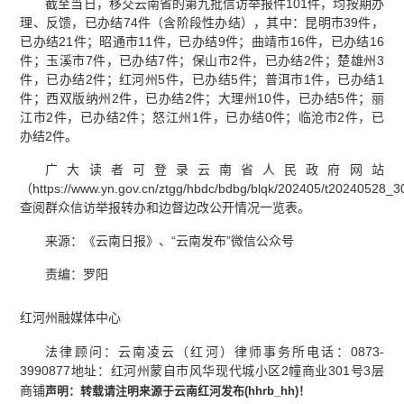
截至当日，移交云南省的第九批信访举报件101件，均按期办
理、反馈，已办结74件（含阶段性办结），其中：昆明市39件，
已办结21件；昭通市11件，已办结9件；曲靖市16件，已办结16
件；玉溪市7件，已办结7件；保山市2件，已办结2件；楚雄州3
件，已办结2件；红河州5件，已办结5件；普洱市1件，已办结1
件；西双版纳州2件，已办结2件；大理州10件，已办结5件；丽
江市2件，已办结2件；怒江州1件，已办结0件；临沧市2件，已
办结2件。
广大读者可登录云南省人民政府网站
（https://www.yn.gov.cn/ztgg/hbdc/bdbg/blqk/202405/t20240528_
查阅群众信访举报转办和边督边改公开情况一览表。
来源：《云南日报》、“云南发布”微信公众号
责编：罗阳
红河州融媒体中心
法律顾问：云南凌云（红河）律师事务所电话：0873-
3990877地址：红河州蒙自市风华现代城小区2幢商业301号3层
商铺
声明：
转载请注明来源于云南红河发布(
hhrb_hh
)
！