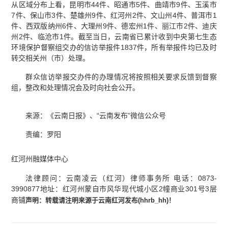
从区域分布上看，昆明市44件、昭通市5件、曲靖市9件、玉溪市
7件、保山市3件、楚雄州9件、红河州2件、文山州4件、普洱市1
件、西双版纳州6件、大理州9件、德宏州1件、丽江市2件、迪庆
州2件、临沧市1件。截至当日，云南省已累计收到中央第七生态
环境保护督察组交办的信访举报件1837件，所有举报件均已及时
转交相关州（市）处理。
群众信访举报交办件的办理情况将按照相关要求反馈到督察
组，整改和处理情况会及时向社会公开。
来源：《云南日报》、“云南发布”微信公众号
责编：罗阳
红河州融媒体中心
法律顾问：云南凌云（红河）律师事务所 电话：0873-
3990877地址：红河州蒙自市风华现代城小区2幢商业301号3层
商铺
声明：
转载请注明来源于云南红河发布(
hhrb_hh
)
！