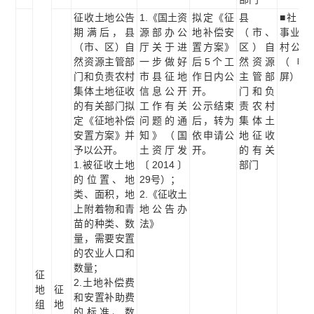
征收土地公告
1.《国土资
拟定《征
县
■社区
期满后，县
源部办公
地补偿安
（市、
事业单
（市、区）自
厅关于进
置方案》
区）自
村公示
然资源主管部
一步做好
后5个工
然资源
（电
门和负责农村
市县征地
作日内公
主管部
屏）
集体土地征收
信息公开
开。
门和负
的有关部门拟
工作有关
公示结束
责农村
定《征地补偿
问题的通
后，转为
集体土
安置方案》并
知》（国
依申请公
地征收
予以公开。
土资厅发
开。
的有关
1.被征收土地
〔2014〕
部门
的位置、地
29号）；
类、面积，地
2.《征收土
上附着物和青
地公告办
苗的种类、数
法》
量，需要安置
的农业人口和
数量；
征
2.土地补偿费
地
征
和安置补助费
组
地
的标准、数