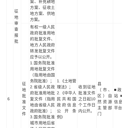
案、补充耕地
方案、征收土
征
地方案、供地
地
方案。
审
有权一级人民
查
政府批准用地
报
的批复文件、
批
地方人民政府
转发批复文件
应予以公开。
1.国务院批准
用地批复文件
（指用地由国
务院批准）；
1.《土地管
征
县
2.省级人民政
理法》；
收到征地
地
（市、
■政府
府批准用地批
2.《中华人
批准文件
批
区）自
站 ■
6
复文件（指用
民共和国
之日起10
准
然资源
信息公
地由省级人民
政府信息
个工作日
文
主管部
平台
政府批准）；
公开条
内公开。
件
门
3.国务院批准
例》
城市用地后省