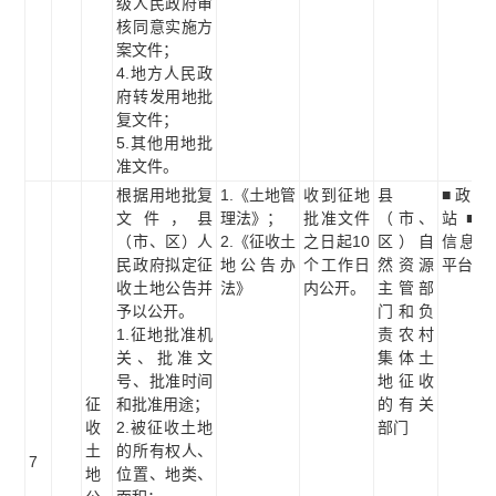
级人民政府审
核同意实施方
案文件；
4.地方人民政
府转发用地批
复文件；
5.其他用地批
准文件。
根据用地批复
1.《土地管
收到征地
县
■政府
文件，县
理法》；
批准文件
（市、
站 ■
（市、区）人
2.《征收土
之日起10
区）自
信息公
民政府拟定征
地公告办
个工作日
然资源
平台
收土地公告并
法》
内公开。
主管部
予以公开。
门和负
1.征地批准机
责农村
关、批准文
集体土
号、批准时间
地征收
征
和批准用途；
的有关
收
2.被征收土地
部门
土
的所有权人、
7
地
位置、地类、