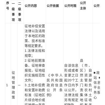
序
公开
一
二
公开内容
公开依据
公开时限
公开渠
号
主体
级
级
事
事
项
项
征地补偿安置
法律以及适用
于本地区的政
策、技术标准
等规定要求。
1.法律法规和
规章；
2.征地前期准
县
备、征地审查
自该信息
（市、
报批、征地组
形成或者
区）自
征
■政府
织实施规范性
《中华人
变更之日
然资源
地
站 ■
文件；
民共和国
起20个工
主管部
管
信息公
1
─
3.土地补偿费
政府信息
作日内予
门和负
理
平台 
和安置补助费
公开条
以公开，
责农村
政
务服务
标准（征地区
例》
法律法规
集体土
策
心
片综合地价或
另有规定
地征收
征地统一年产
的除外。
的有关