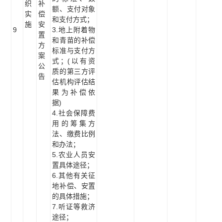
织
补
额、支付对象
实
偿
和支付方式；
施
安
9
3.地上附着物
置
和青苗的补偿
方
标准与支付方
案
式；(以有资
公
质的第三方评
告
估机构评估结
果为补偿依
据)
4.社会保障费
用的筹集方
法、缴费比例
和办法；
5.农业人员安
置具体途径；
6.其他有关征
地补偿、安置
的具体措施；
7.听证等救济
途径；