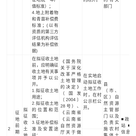
值标准）；
部门
4.地上附着物
和青苗补偿费
标准；(以有
资质的第三方
评估机构评估
结果为补偿依
据)
在拟征收土地
《国务院
前，应明确征
关于深化
收土地有关事
改革严格
在实地启
项并予以公
土地管理
动拟征收
开。
县
的决定》
土地工作
1.拟征收土地
（市、
（国发
时，在村
用途；
区）自
〔2004〕
公示栏公
2.拟征收土地
然资源
28号）、
开。
拟
的位置和范
主管部
《云南省
征
征
围；
门以及
地
《
云南省
■政府
收
3.征地补偿标
负责实
前
站 ■
自然资源
2
土
准及安置途
施农村
期
信息公
厅关于做
地
径；
集体土