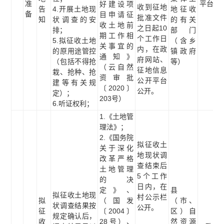
准
平台
好建设项
收到征地
告
4.开展土地现
地征收
备
目申请征
批准文件
知
状调查的安
的有关
收土地前
之日起10
排；
部门
期工作相
个工作日
5.拟征收土地
（含乡
关事宜的
内，在政
的原用途管控
镇政府
通知》
府网站、
（包括不得抢
等）
（云自然
征地信息
栽、抢种、抢
资审批
公开平台
建等有关规
〔2020〕
公开。
定）；
203号）
6.听证权利；
1.《土地管
理法》；
2.《国务院
拟征收土
关于深化
地现状调
改革严格
查结束后
土地管理
5个工作
的决
日内，在
定》、
县
拟征收土地现
村公示栏
拟
（国发
（市、
状调查结果按
公开。
征
〔2004〕
区）自
规定确认后，
收
28号）、
然资源