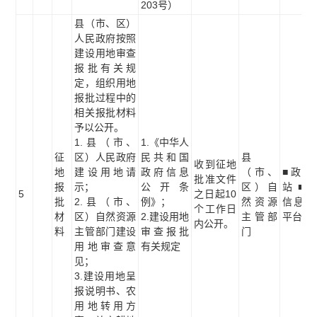
203号）
县（市、区）
人民政府按照
建设用地审查
报批有关规
定，组织用地
报批过程中的
相关报批材料
予以公开。
1.县（市、
1.《中华人
征
区）人民政府
民共和国
县
收到征地
地
建设用地请
政府信息
（市、
■政府
批准文件
报
示；
公开条
区）自
站 ■
5
之日起10
批
2.县（市、
例》；
然资源
信息公
个工作日
材
区）自然资源
2.建设用地
主管部
平台
内公开。
料
主管部门建设
审查报批
门
用地审查意
有关规定
见；
3.建设用地呈
报说明书、农
用地转用方