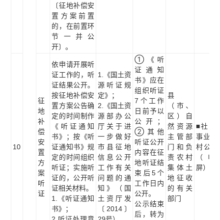
〔征地补偿安
置方案前置
的，在前置环
节一并公
开〕。
①《听
依申请开展听
证通知
证工作的，听
1.《国土资
书》应在
证结果公开。
源听证规
组织听证
按征地补偿安
定》；
县
征
7个工作
置方案公告确
2.《国土资
（市、
地
日前予以
定的时间制作
源部办公
区）自
补
公开；
《听证通知
厅关于进
然资源
■社区
偿
②其他
书》；按《听
一步做好
主管部
事业单
安
听证公开
10
证通知书》规
市县征地
门和负
村公示
置
内容在征
定的时间组织
信息公开
责农村
（电
方
地听证结
听证；实施听
工作有关
集体土
屏）
案
束后5个
证的，公开听
问题的通
地征收
听
工作日内
证相关材料。
知》（国
的有关
证
公开。
1.《听证通知
土资厅发
部门
公示结束
书》；
〔2014〕
后，转为
2.听证处理意
29号）