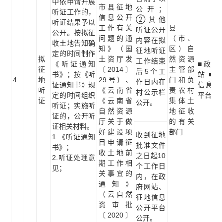
中依申请开展
市县征地
公开；
听证工作的，
信息公开
②其他
听证结果予以
工作有关
县
听证公开
公开。按拟征
问题的通
（市、
内容在拟
收土地告知确
知》（国
区）自
征地听证
定的时间制作
拟
土资厅发
然资源
工作结束
《听证通知
■政府
征
〔2014〕
主管部
后5个工
书》；按《听
站 ■
4
地
29号）、
门和负
作日内在
证通知书》规
信息公
听
《云南省
责农村
村公示栏
定的时间组织
平台
证
《云南省
集体土
公开。
听证；实施听
自然资源
地征收
证的，公开听
厅关于做
的有关
证相关材料。
好建设项
部门
收到征地
1.《听证通知
目申请征
批准文件
书》；
收土地前
之日起10
2.听证处理意
期工作相
个工作日
见；
关事宜的
内，在政
通知》
府网站、
（云自然
征地信息
资审批
公开平台
〔2020〕
公开。