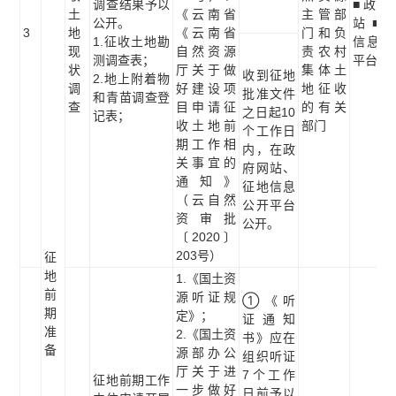
调查结果予以
■政府
土
《云南省
主管部
公开。
站 ■
3
地
《云南省
门和负
1.征收土地勘
信息公
现
自然资源
责农村
测调查表；
平台
状
厅关于做
集体土
收到征地
2.地上附着物
调
好建设项
地征收
批准文件
和青苗调查登
查
目申请征
的有关
之日起10
记表；
收土地前
部门
个工作日
期工作相
内，在政
关事宜的
府网站、
通知》
征地信息
（云自然
公开平台
资审批
公开。
〔2020〕
203号）
征
地
1.《国土资
前
源听证规
①《听
期
定》；
证通知
准
2.《国土资
书》应在
备
源部办公
组织听证
厅关于进
7个工作
征地前期工作
一步做好
日前予以