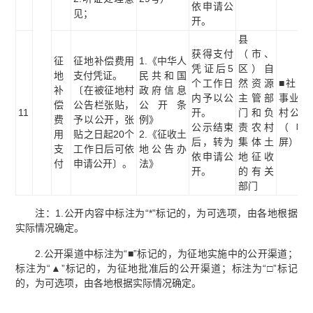
依申请公
见；
开。
县
获得支付
（市、
征
征地补偿费用
1.《中华人
凭证后5
区）自
地
支付凭证。
民共和国
个工作日
然资源
■社区
补
〔在被征地村
政府信息
内予以公
主管部
事业单
偿
公告栏张贴，
公开条
11
开。
门和负
村公示
费
予以公开，张
例》
公示结束
责农村
（电
用
贴之日起20个
2.《征收土
后，转为
集体土
屏）
支
工作日后可依
地公告办
依申请公
地征收
付
申请公开〕。
法》
开。
的有关
部门
注：1.公开内容中标注为“*”标记的，为可选项，由各地根据
实际情况确定。
2.公开渠道中标注为“■”标记的，为征地实施中的公开渠道；
标注为“▲”标记的，为征地批准后的公开渠道；标注为“□”标记
的，为可选项，由各地根据实际情况确定。