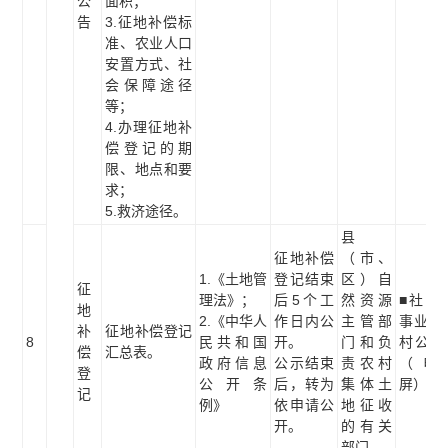
公
面积；
告
3.征地补偿标
准、农业人口
安置方式、社
会保障途径
等；
4.办理征地补
偿登记的期
限、地点和要
求；
5.救济途径。
县
征地补偿
（市、
1.《土地管
登记结束
区）自
征
理法》；
后5个工
然资源
■社区
地
2.《中华人
作日内公
主管部
事业单
补
征地补偿登记
8
民共和国
开。
门和负
村公示
偿
汇总表。
政府信息
公示结束
责农村
（电
登
公开条
后，转为
集体土
屏）
记
例》
依申请公
地征收
开。
的有关
部门