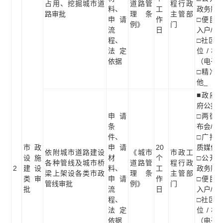
占用、挖掘城市道
道路管
程行政
料、
工
政务服
路审批
理条
主管部
申请
作
□便民服
例》
门
流
日
入户/现
程、
□社区/
法定
位/村
依据
（电子
□精准推
他_
■政府网
府公报
申请
□两微一
条
布会/听
件、
□广播电
市政
申请
20
质媒体
依附城市道路建设
《城市
市政工
设施
材
个
□公开查
各种管线及城市桥
道路管
程行政
2
建设
料、
工
政务服
梁上架设各类市政
理条
主管部
类审
申请
作
□便民服
管线审批
例》
门
批
流
日
入户/现
程、
□社区/
法定
位/村
依据
（电子