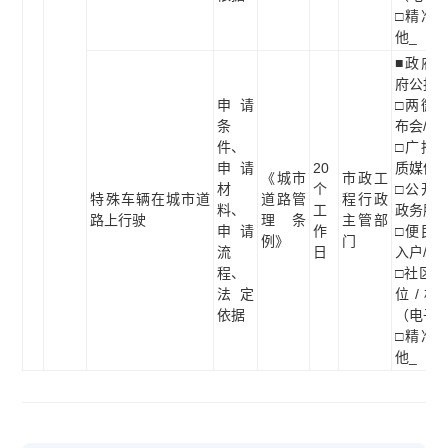
□精准推
他_
■政府网
府公报
申请
□两微一
条
布会/听
件、
□广播电
申请
20
质媒体
《城市
市政工
材
个
□公开查
特殊车辆在城市道
道路管
程行政
料、
工
政务服
路上行驶
理条
主管部
申请
作
□便民服
例》
门
流
日
入户/现
程、
□社区/
法定
位/村
依据
（电子
□精准推
他_