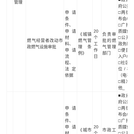
管理
府公报
申请
□两微一
条
布会/听
件、
□广播电
申请
20
质媒体
《城镇
负责审
材
个
□公开查
燃气经营者改动市
燃气管
批的燃
料、
工
政务服
政燃气设施审批
理条
气管理
申请
作
□便民服
例》
部门
流
日
入户/现
程、
□社区/
法定
位/村
依据
（电子
□精准推
他_
■政府网
府公报
申请
□两微一
条
布会/听
件、
□广播电
申请
20
质媒体
《城市
市政工
材
个
□公开查