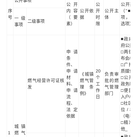
公开事项
公开
公
公开渠
序
内容
公开依
开
公开主
（“■”
号
（要
据
时
体
项，“□
一级
二级事项
素）
限
选项）
事项
■政府网
府公报
申请
□两微一
条
布会/听
件、
□广播电
申请
20
质媒体
《城镇
负责审
材
个
□公开查
燃气经营许可证核
燃气管
批的燃
料、
工
政务服
发
理条
气管理
申请
作
□便民服
例》
部门
流
日
入户/现
程、
□社区/
法定
位/村
依据
（电子
□精准推
城镇
他_
1
燃气
■政府网