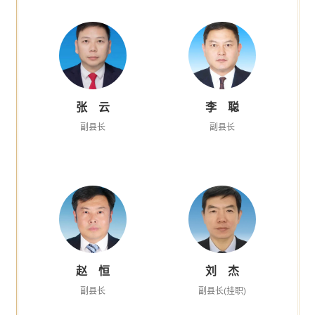
张 云
李 聪
副县长
副县长
赵 恒
刘 杰
副县长
副县长(挂职)