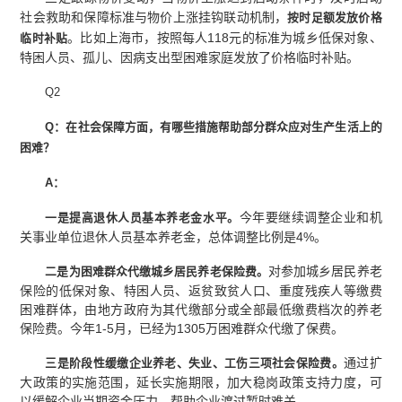
社会救助和保障标准与物价上涨挂钩联动机制，
按时足额发放价格
。比如上海市，按照每人118元的标准为城乡低保对象、
临时补贴
特困人员、孤儿、因病支出型困难家庭发放了价格临时补贴。
Q2
Q：在社会保障方面，有哪些措施帮助部分群众应对生产生活上的
困难？
A：
今年要继续调整企业和机
一是提高退休人员基本养老金水平。
关事业单位退休人员基本养老金，总体调整比例是4%。
对参加城乡居民养老
二是为困难群众代缴城乡居民养老保险费。
保险的低保对象、特困人员、返贫致贫人口、重度残疾人等缴费
困难群体，由地方政府为其代缴部分或全部最低缴费档次的养老
保险费。今年1-5月，已经为1305万困难群众代缴了保费。
通过扩
三是阶段性缓缴企业养老、失业、工伤三项社会保险费。
大政策的实施范围，延长实施期限，加大稳岗政策支持力度，可
以缓解企业当期资金压力，帮助企业渡过暂时难关。