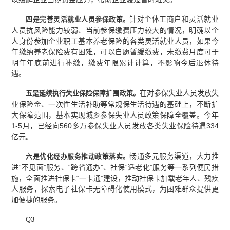
针对个体工商户和灵活就业
四是完善灵活就业人员参保政策。
人员抗风险能力较弱、当前参保缴费压力较大的情况，明确以个
人身份参加企业职工基本养老保险的各类灵活就业人员，如果今
年缴纳养老保险费有困难，可以自愿暂缓缴费，未缴费月度可于
明年年底前进行补缴，缴费年限累计计算，不影响今后退休待
遇。
在对参保失业人员发放失
五是延续执行失业保险保障扩围政策。
业保险金、一次性生活补助等常规保生活待遇的基础上，不断扩
大保障范围，基本实现城乡参保失业人员政策保障全覆盖。今年
1-5月，已经向560多万参保失业人员发放各类失业保险待遇334
亿元。
畅通多元服务渠道，大力推
六是优化经办服务推动政策落实。
进“不见面”服务、“跨省通办”、社保“适老化”服务等一系列便民措
施，全面推进社保卡“一卡通”建设，推动社保卡加载老年人、残疾
人服务，探索电子社保卡无障碍化使用模式，为困难群众提供更
加便捷的服务。
Q3