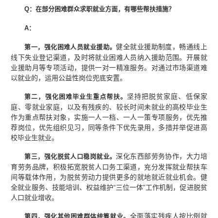
Q：在部分困难群众求职就业方面，有哪些帮扶措施？
A：
健全就业援助制度，畅通线上
第一，强化困难人员就业援助。
线下失业登记渠道，及时将就业困难人员纳入援助范围。开展就
业援助月等专项活动，提供一对一精准服务。对通过市场渠道难
以就业的，运用公益性岗位兜底安置。
坚持把脱贫家庭、低保家
第二，强化困难毕业生重点帮扶。
庭、零就业家庭，以及有残疾的、较长时间未就业的高校毕业生
作为重点帮扶对象，实施一人一档、一人一策专项服务，优先推
荐岗位，优先组织见习，同等条件下优先录用，多措并举促进高
校毕业生就业。
深化东西部劳务协作，大力培
第三，强化脱贫人口稳岗就业。
育劳务品牌，积极拓宽脱贫人口务工渠道，充分发挥就业帮扶车
间等载体作用，为脱贫劳动力提供更多的就地就近就业机会。健
全就业服务、技能培训、权益维护“三位一体”工作机制，促进脱贫
人口就业增收。
全面落实残疾人按比例就
第四，强化其他困难群体统筹就业。