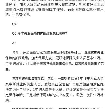
业制度，加强大龄劳动者就业帮扶和权益维护，扎实做好长江流
域重点水域退捕渔民安置保障工作等，确保困难群众就业有出
路、生活有保障。
Q4
Q：今年失业保险的扩围政策包括哪些？
A：
今年，在全面落实常规性保生活的政策基础上，
继续实施失业
，加大保障力度，更好地保障失业人员基本生活。
保险的扩围政策
主要的政策，可以说是
三项常规性政策保生活，两项阶段性政策扩范
。
围
，包括：
对参保满1年且非因本人意
三项常规性政策保生活
一是
愿中断就业的失业人员，发放失业保险金；
对领金期满且距
二是
法定退休年龄不足1年的大龄失业人员，继续发放失业保险金至法
定退休年龄；
对参保满1年的失业农民工，发放一次性生活补
三是
助。