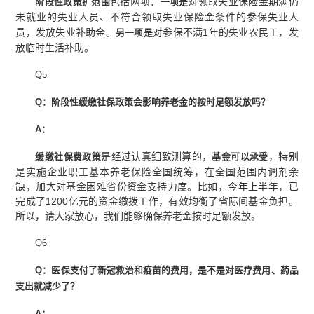
包括两项：
对领取失业保险金期满仍
阶段性政策扩范围
一项
是
未就业的失业人员、不符合领取失业保险金条件的参保失业人
员，发放失业补助金。
对参保不满1年的失业农民工，发
另一项是
放临时生活补助。
Q5
Q：阶段性缓缴社保政策会影响养老金的按时足额发放吗？
A：
是经过认真细致测算的，
，特别
缓缴社保费政策
基金可以承受
是实施企业职工基本养老保险全国统筹，在全国范围内调剂余
缺，加大对基金困难省份资金支持力度。比如，今年上半年，已
完成了1200亿元的资金缴拨工作，有效均衡了省际间基金负担。
所以，请大家放心，我们能够确保养老金按时足额发放。
Q6
Q：医保支付了新冠救治和疫苗的费用，是不是对医疗费用、药品
支出就减少了？
A：