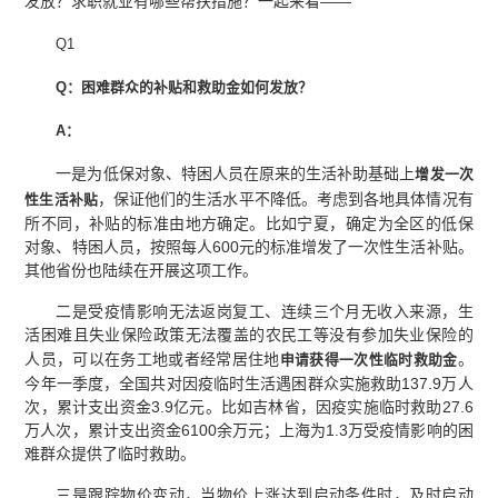
发放？求职就业有哪些帮扶措施？一起来看——
Q1
Q：困难群众的补贴和救助金如何发放？
A：
一是为低保对象、特困人员在原来的生活补助基础上
增发一次
，保证他们的生活水平不降低。考虑到各地具体情况有
性生活补贴
所不同，补贴的标准由地方确定。比如宁夏，确定为全区的低保
对象、特困人员，按照每人600元的标准增发了一次性生活补贴。
其他省份也陆续在开展这项工作。
二是受疫情影响无法返岗复工、连续三个月无收入来源，生
活困难且失业保险政策无法覆盖的农民工等没有参加失业保险的
人员，可以在务工地或者经常居住地
。
申请获得一次性临时救助金
今年一季度，全国共对因疫临时生活遇困群众实施救助137.9万人
次，累计支出资金3.9亿元。比如吉林省，因疫实施临时救助27.6
万人次，累计支出资金6100余万元；上海为1.3万受疫情影响的困
难群众提供了临时救助。
三是跟踪物价变动，当物价上涨达到启动条件时，及时启动