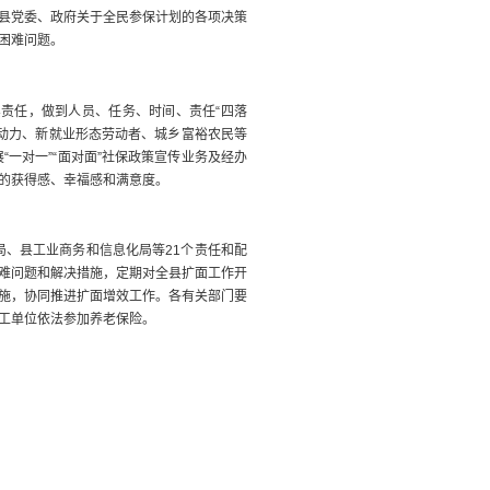
县党委、政府关于
全民参保计划的
各项
决策
困难问题。
责任，做到人员、任务、时间、责任“四落
动力、新就业形态劳动者、城乡富裕农民等
一对一”“面对面”社保政策宣传业务及经办
的获得感、幸福感和满意度。
、县工业商务和信息化局等21个责任和配
难问题和解决措施，定期对全县扩面工作开
施，协同推进扩面增效工作。各有关部门要
工单位依法参加养老保险。