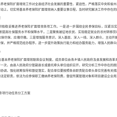
本养老保险扩面增效工作对全县经济社会发展的重要性、紧迫性，
严格落实中央和省州
行动上，切实将基本养老保险扩面增效纳入重要议事日程，及时研究解决工作中存在的
保
积极稳妥推进养老保险扩面增效各项工作。一是进一步围绕全民参保目标，压紧压实
断提高社保服务水平和保障水平。二是聚焦被征地农民、实现稳定就业的农村转移劳
保尽保、应缴尽缴。三是增强服务意识，深入基层、深入一线、深入群众，主动开展“
断保，并严格规范经办程序，进一步提升政策执行能力和经办服务能力，增强人民群众
局
的基本养老保险扩面增效联席会议制度，成员单位由各乡镇人民政府及县发展和改革局
开一次，由县人民政府分管副县长或委托牵头单位组织召开，研究分析工作中存在的困
动协调，强化统筹
指导和督促落实，配合单位要按照各自职责配合牵头单位完善有关措
的法定职责，依法为应参保职工缴纳养老保险费，督促所属管理对象和项目建设企业用
专项行动任务分工方案