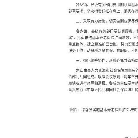
各乡镇、县级有关部门要深刻认识基
部署
要求，坚决
把责任扛在肩上、落实在
二、采取有力措施，切实做到应保尽
各乡镇、县级有关部门要认真履责，
实”，扎实推进
基本养老保险
扩面增效，不
重点群体，建立精准扩面台账，努力实现应
服务工作，动员群众早参保、参职保、不
三、强化统筹协作，形成齐抓共管格
建立由县人力资源和社会保障局牵头
合部门共同组成。联
席会议原则上每年召
展情况进行督导和通报。
各成员单位
要主
认真履行《中华人民共和国社会保险法》
附件：绿春县实施基本养老保险扩面增效