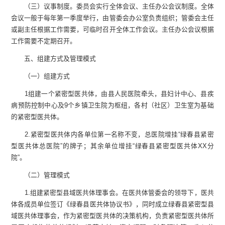
（三）议事制度。
委员会实行全体会议、主任办公会议制度。全体
会议一般于每年第一季度举行，由管委会办公室负责组织；管委会主任
或副主任根据工作需要，可临时召开全体工作会议。主任办公会议根据
工作需要不定期召开。
五、组建方式及管理模式
（
一
）
组建方式
1
组建一个紧密型医共体，
由
县
人民医院牵头，
县
妇
计中心
、
县
疾
病预防控制中心及
9个
乡镇卫生院
为枢纽，
各村
（社区）
卫生室为基础
的紧密型医共体
。
2
.
紧密型医共体内各单位第一名称不变，
总
医院
增挂“
绿春县紧密
型
医共体
总
医院”的牌子
；其余单位增挂“绿春县紧密型医共体XX分
院”。
（二）管理模式
1
.
组建紧密型
县域
医共体理事会。在
医共体管委会的
领导下，医共
体各成员单位签订《
绿春县
医共体协议书》，同时成立
绿春县
紧密型
县
域
医共体理事会，作为紧密型医共体的决策机构，负责紧密型医共体所