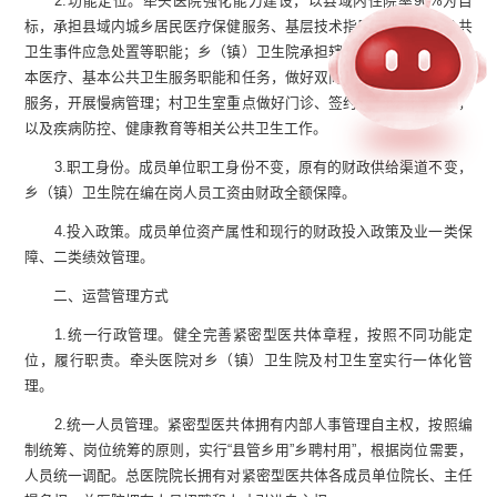
2
.
功能定位。牵头医院强化能力建设，以县域内住院率90%为目
标，承担县域内城乡居民医疗保健服务、基层技术指导帮扶、突发公共
卫生事件应急处置等职能；乡（镇）卫生院承担辖区内常见病多发病基
本医疗、基本公共卫生服务职能和任务，做好双向转诊和下转病人康复
服务，开展慢病管理；村卫生室重点做好门诊、签约服务和健康管理，
以及疾病防控、健康教育等相关公共卫生工作。
3
.
职工身份。成员单位职工身份不变，原有的财政供给渠道不变，
乡（镇）卫生院在编在岗人员工资由财政全额保障。
4
.
投入政策。成员单位资产属性和现行的财政投入政策及业一类保
障、二类绩效管理。
二、运营管理方式
1
.
统一行政管理。健全完善紧密型医共体章程，按照不同功能定
位，履行职责。牵头医院对乡（镇）卫生院及村卫生室实行一体化管
理。
2
.
统一人员管理。紧密型医共体拥有内部人事管理自主权，按照编
制统筹、岗位统筹的原则，实行“县管乡用”乡聘村用”，根据岗位需要，
人员统一调配。总医院院长拥有对紧密型医共体各成员单位院长、主任