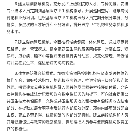
6
.
建立培训指导机制。充分发挥上级医院的人才、专科优势，安排
专业技术人员定期到基层医疗卫生机构指导，开展巡回查房、疑难病例
讨论和业务培训。组织基层医疗卫生机构医务人员定期开展分年度、分
批次、多层次的人才培养和业务培训，提升医疗卫生机构业务素质和服
务水平。
7
.
建立慢病管理机制。全面推行慢病健康一体化管理，通过规范管
理路径、统一管理模式、健全家庭医生签约服务网络等，对高血压、糖
尿病、冠心病、脑卒中等慢病患者进行实时动态、规范化管理，降低慢
病并发症发生率，促进治病向防病转变。
8
.
建立医防融合新模式。加强疾病预防控制机构与紧密型医共体的
协作配合，做好技术指导、培训和业务管理，推进疾病三级预防和连续
管理。探索建立公共卫生机构融入医共体发展相关考核评价体系，允许
疾控
机构
在完成法定职责
和政府指令性任务
的前提下
，可向
社会
提供
公
共卫生技术
有偿
服务
，
允许
公共卫生服务收入和社会有偿
服务收支结余
部分
，在提取
发展专项基金
后
进行内部绩效分配
，
落实内部薪酬分配自
主权，建立多劳多得、优绩优酬的内部分配机制。建立
疾控
机构和人员
开展健康促进与
教育的激励机制，调动
疾控
人员参与健康促进与教育工
作的积极性。