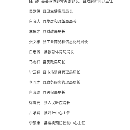
陆 静
县委宣传部常务副部长、县政府新闻办
主任
吴欧保
县卫生健康局局长
白晓志
县发展
和
改革局局长
李黑才
县财政局局长
张文彬 县工业商务和信息化局局长
白忠诚
县
教育体育局局长
马志祥
县民政局局长
毕云锋 县市场监督管理局局长
李斗才
县政务服务管理局局长
白晓玲
县医保局局长
徐雪亮
县
人民医院院长
古承宾
县妇计中心主任
李酿忠
县疾病预防控制中心主任