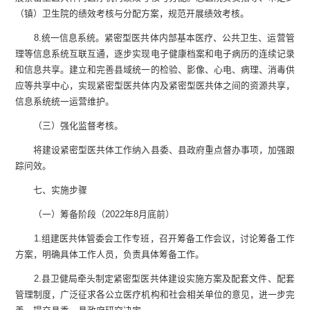
（镇）卫生院的绩效考核与分配方案，规范开展绩效考核。
8
.
统一信息系统。紧密型医共体内部基本医疗、公共卫生、运营管
理等信息系统互联互通，逐步实现电子健康档案和电子病历的连续记录
和信息共享。建立和完善县域统一的检验、影像、心电、病理、消毒供
应等共享中心，实现紧密型医共体内及紧密型医共体之间的资源共享，
信息系统统一运营维护。
（
三
）
强化监督考核。
将建设紧密型医共体工作纳入
县
委、
县
政府重点督办事项，加强跟
踪问效。
七
、实施步骤
（
一
）
筹备阶段
（
202
2
年
8
月底前
）
1
.
组建医共体管委会
工作
专班
，召开筹备工作会议，讨论筹备工作
方案，明确具体工作人员，负责具体筹备工作。
2
.
县
卫健局牵头制定
紧密型医共体
建设实施方案及配套文件、配套
管理制度，广泛征求各公立医疗机构和社会相关单位的意见，进一步完