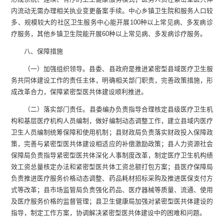
内流动无需办理相关执业变更备案手续。中心乡镇卫生院和服务人口较
多、规模较大的社区卫生服务中心能开展100种以上常见病、多发病诊
疗服务，其他乡镇卫生院能开展60种以上常见病、多发病诊疗服务。
八
、保障措施
（一）加强组织领导。
县委、
县
政府是推进紧密型县域医疗卫生服
务共同体建设工作的责任主体，明确相关部门职责，完善政策措施，形
成改革合力，保障紧密型医共体建设顺利推进。
（二）
落实部门责任。
县委编办负责指导合理核定县级医疗卫生机
构和基层医疗机构人员编制，做好编制动态调整工作，建立县域内医疗
卫生人员编制统筹保障和使用机制；县财政局负责落实财政投入保障政
策，完善与紧密型医共体建设相适应的补偿激励政策；县人力资源社会
保障局负责指导紧密型医共体深化人事制度改革，制定医疗卫生机构绩
效工资总量核定办法和紧密型医共体工资总额打包方案；县医疗保障局
负责推进医疗服务价格动态调整、药品耗材招标采购及推进医保支付方
式等改革；县市场监管局负责强化药品、医疗器械等质量、流通、使用
及医疗服务价格的监督管理；县卫生健康局加强对紧密型医共体建设的
指导，制定工作方案，协调解决紧密型医共体建设中的困难和问题。