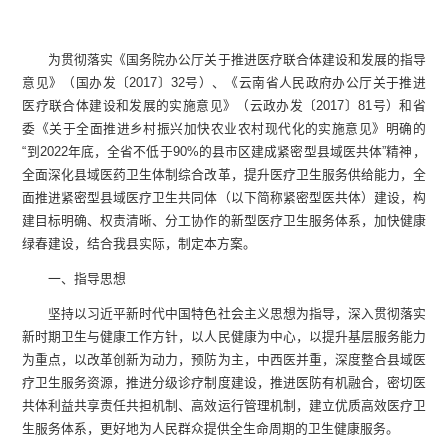
为贯彻落实《国务院办公厅关于推进医疗联合体建设和发展的指导
意见》（国办发〔2017〕32号）、《云南省人民政府办公厅关于推进
医疗联合体建设和发展的实施意见》（云政办发〔2017〕81号）
和
省
委《关于全面推进乡村振兴加快农业农村现代化的实施意见》明确
的
“到2022年底，全省不低于90%的县市区建成紧密型县域医共体”精神，
全面深化县域医药卫生体制综合改革，提升医疗卫生服务供给能力，全
面推进紧密型县域医疗卫生共同体
（
以下简称紧密型医共体
）
建设，构
建目标明确、权责清晰、分工协作的新型医疗卫生服务体系
，
加快健康
绿春
建设
，
结合我
县
实际，制定本方案。
一、指导思想
坚持以习近平新时代中国特色社会主义思想为指导，深入贯彻落实
新时期卫生与健康工作方针，以人民健康为中心，以提升基层服务能力
为重点，以改革创新为动力，预防为主，中西医并重，深度整合
县域
医
疗卫生服务资源，推进分级诊疗制度建设，推进医防有机融合，密切医
共体利益共享责任共担机制、高效运行管理机制，建立优质高效医疗卫
生服务体系，更好地为人民群众提供全生命周期的卫生健康服务。