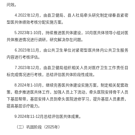
问效。
4.
20
22
年
12
月，由
县
卫健局、
县
人社局牵头研究制定
绿春县
紧密
型医共体绩效考核分配实施方案。
5.
202
3
年
1-10
月，
持续推进医共体建设
，
10月
医共体领导小组
对医
共体推进情况进行调研，研究解决存在问题。
6.
202
3
年11月
，
由公共卫生单位对紧密型医共体内公共卫生服务
内容进行考核评估。
7.
202
3
年12月
，
由
县
卫健局组织相关人员对医疗卫生工作责任目
标完成情况进行考核，总结评估
医共体
阶段性成效
。
8.
202
4
年
1-10月
，
继续完善
医共
体建设实施方案，制定相关配套政
策，稳步推进医共体工作，加强人员上下流动，牵头医院安排骨干人员
下基层帮带，基层安排人员到牵头医院进修学习，提升基层人员素质，
提高基层诊疗能力。
9.
202
4
年
11-12月
总结评估医
共
体成果。
（
三
）
巩固阶段
（
202
5
年
）