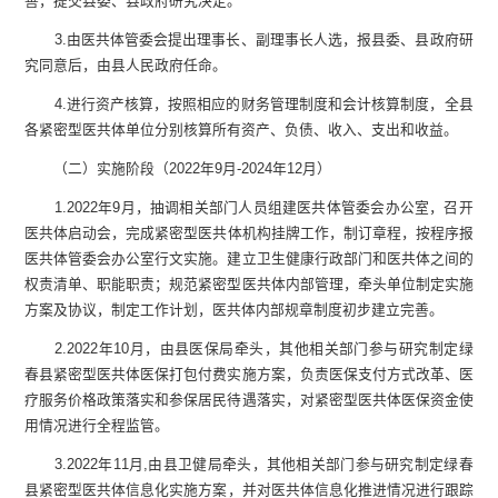
善，提交
县
委、
县
政府研究决定。
3
.
由
医共体管委会
提出理事长、副理事长人选，报
县
委、
县
政府研
究同意后，由
县
人民政府任命。
4
.
进行资产核算，按照相应的财务管理制度和会计核算制度，全
县
各紧密型医共体单位分别核算所有资产、负债、收入、支出和收益。
（
二
）
实施阶段
（
202
2
年
9
月
-
202
4
年12月
）
1
.
202
2
年
9
月，抽调相关部门人员组建
医共体管委会
办公室，召开
医共体
启动会，完成紧密型医共体机构挂牌工作，制订章程，按程序报
医共体管委会
办公室行文实施。建立卫生健康行政部门和医共体之间的
权责清单、职能职责；规范紧密型医共体内部管理，牵头单位制定实施
方案及协议，制定工作计划，医共体内部规章制度初步建立完善。
2.
202
2
年
1
0
月，由
县
医保局牵头，其他相关部门参与研究制定
绿
春县
紧密型医共体医保打包付费实施方案，负责医保支付方式改革、医
疗服务价格政策落实和参保居民待遇落实，对紧密型医共体医保资金使
用情况进行全程监管。
3.
202
2
年
1
1
月
,
由
县
卫健局牵头，其他相关部门参与研究制定
绿春
县紧密型医共体
信息化实施方案，并对医共体信息化推进情况进行跟踪