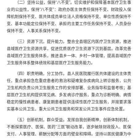
（二）坚持公益，保持“八不变”。
切实维护和保障基本医疗卫生事
业的公益性，保持“
八不变
”：政府办医主体责任保持不变、财政投入保
障机制保持不变、医共体成员单位法人资格保持不变、单位性质保持不
变、基本功能定位保持不变、承担的主要工作任务保持不变、人员身份
保持不变、人事关系保持不变。
（三）资源下沉，提升能力。
整合全
县
辖区内医疗卫生资源，推进
县域
医疗卫生资源共享，促进优质医疗卫生资源下沉到基层。改革完善
县域
医疗卫生服务体系，推进
县
乡一体、乡村一体管理，提高
县域
医疗
卫生服务体系整体绩效和基层医疗卫生服务能力。
（四）职责明确，分工协作。
县人民
医院
履行医
共
体建设的主体责
任
，
重点承担急危重症患者的救治和疑难复杂疾病向上转诊服务，公共
卫生机构负责公共卫生服务工作的安排部署、业务指导和监督考核；基
层医疗卫生机构提供常见病、多发病诊疗服务，重点为诊断明确、病情
稳定的慢性病患者、康复期患者提供连续性医疗卫生服务，并按要求落
实基本公共卫生、重大公共卫生服务和突发公共卫生事件应急处置。
（五）创新机制，群众受益。
发挥自我创新精神，创新体制机制，
不断探索医疗、医保、医药“三医”联动改革，逐步破除财政投入、医保
支付、人事管理、薪酬分配等方面的壁垒和障碍。坚持以居民健康为中