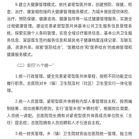
9
.
建立大健康管理模式。依托紧密型医共体，创建预防、保健、检
查、治疗、康复相衔接的大健康管理服务模式，为城乡居民提供体检、
治疗、预防保健、健康咨询、健康指导等一站式健康管理服务，实施全
过程健康管理。建设完善紧密型医共体基本公共卫生服务信息管理系
统，探索实施个人条码管理，实现全域诊疗服务信息、基本公共卫生服
务信息、家庭医生签约服务信息和居民电子健康档案连续记录、互联互
通、资源共享。探索“医
防
结合”、“医教结合”和“医养结合”的疾病管理和
健康服务模式。
（二）实行“八个统一”
1
.
统一行政管理。健全完善紧密型医共体章程，按照不同功能定位
履行职责。
总
医院对乡（镇）卫生院及村
（社区）
卫生室实行一体化管
理。
2
.
统一人员管理。紧密型医共体拥有内部人事管理自主权，按照编
制统筹、岗位统筹的原则，实行“县管乡用”乡聘村用”，根据岗位需要，
人员统一调配。总医院院长拥有对紧密型医共体各成员单位院长
（
主
任
）
提名权；
总
医院拥有人员招聘和人才引进自主权。
3
.
统一财务管理。乡（镇）卫生院财务由
总
医院统一管理、独立核