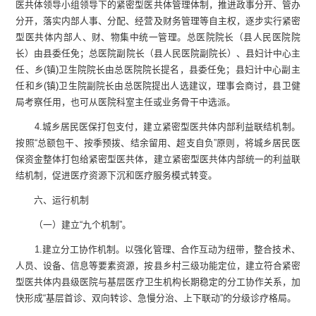
医共体领导小组领导下的紧密型医共体管理体制，推进政事分开、管办
分开，落实内部人事、分配、经营及财务管理等自主权，逐步实行紧密
型医共体内部人、财、物集中统一管理。
总医院院长（
县人民医院院
长
）
由
县委
任免
；
总医院副院长（
县人民医院副院长
）
、
县妇计中心主
任、
乡
(
镇
)
卫生院院长
由总
医院
院长提名，县委
任免
；县妇计中心副主
任和
乡
(
镇
)
卫生院
副院长由
总
医院提出人选建议，理事会商讨，
县
卫健
局考察任用，也可从医院科室主任或业务骨干中选派。
4
.
城乡居民医保打包支付，建立紧密型医共体内部利益联结机制。
按照“总额包干、按季预拨、结余留用、超支自负”原则，将城乡居民医
保资金整体打包给紧密型医共体，建立紧密型医共体内部统一的利益联
结机制，促进医疗资源下沉和医疗服务模式转变。
六、运行机制
（一）建立“九个机制”
。
1
.
建立分工协作机制。以强化管理、合作互动为纽带，整合技术、
人员、设备、信息等要素资源，按
县
乡村三级功能定位，建立符合紧密
型医共体内
县
级医院与基层医疗卫生机构长期稳定的分工协作关系，加
快形成“基层首诊、双向转诊、急慢分治、上下联动”的分级诊疗格局。