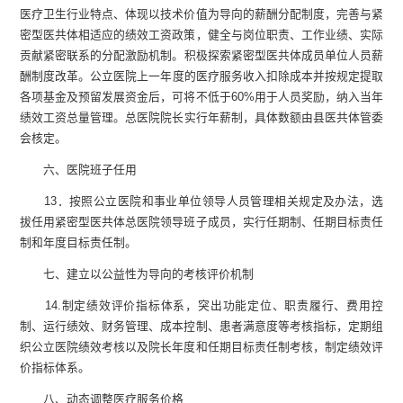
医疗卫生行业特点、体现以技术价值为导向的薪酬分配制度，完善与紧
密型医共体相适应的绩效工资政策，健全与岗位职责、工作业绩、实际
贡献紧密联系的分配激励机制。
积极探索紧密型医共体成员单位
人员
薪
酬
制度改革。
公立医院上一年度的医疗服务收入扣除成本并按规定提取
各项基金及预留发展资金后，可将不低于60%用于人员奖励，纳入当年
绩效工资总量管理。
总医院院长
实行年薪制
，具体数额由县医共体管委
会核定。
六、医院班子任用
13．按照公立医院和事业单位领导人员管理相关规定及办法，选
拔任用紧密型医共体总医院领导班子成员，实行任期制、任期目标责任
制和年度目标责任制。
七、建立以公益性为导向的考核评价机制
14
.
制定绩效评价指标体系，突出功能定位、职责履行、费用控
制、运行绩效、财务管理、成本控制、患者满意度等考核指标，定期组
织公立医院绩效考核以及院长年度和任期目标责任制考核，制定绩效评
价指标体系。
八、动态调整医疗服务价格