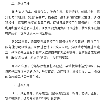
二、总体目标
坚持“以人为本、健康优先，政府主导、权责清晰，创新机制、提
升能力”的原则，实现“保基本、强基层、建机制”和“维护公益性、调动
积极性、保障可持续”的改革目标，促进县域医疗卫生服务能力、资源
利用和整体效益明显提升，居民医药费用负担合理控制，就医秩序更加
有序规范，群众健康水平明显提高。
到2022年底，紧密型县域医疗卫生服务体系初步建成，医疗卫生
服务能力明显增强
，
医保基金“杠杆”效应显现，分级诊疗制度基本建
立
，
基本公共卫生服务和重大疾病防控能力显著提升，医防融合成效初
显
，
群众“看病难、看病贵”问题进一步得到缓解。
到2023年底，分级诊疗制度基本建成，县域就诊率达到90%，县
域内基层就诊率达到65%，基层首诊、双向转诊、急慢分治、上下联动
的有序就医格局全面形成。
三、基本原则
（
一
）
政府主导，统筹规划。
落实政府规划、指导、协调、监督、
宣传等职能，统筹安排紧密型医共体建设。