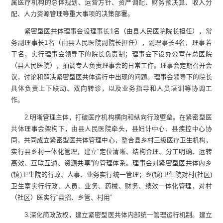
属医疗机构的总体规划、运营方针、资产调
配、财务预决算、收入分
配、人力资源管理等重大事项的决策部署。
紧密型医共体理事会设理事长1名
（
由
县
人民医院院长担任
）
，常
务副理事长1名
（
由
县
人民医院
副
院长担任
）
，副理事长4名，理事若
干名，实行理事会领导下的院长负责制
；
理事会下设办公室在
总医院
（
县
人民医院
）
，抽调专人负责理事会的日常工作。理事会定期召开会
议，讨论和解决紧密型医共体运行中出现的问题。理事会领导下的院长
具体负责上下联动、双向转诊，以及业务指导和人员培训等协调工
作。
2
.
明晰管理主体，打破医疗机构横向和纵向行政壁垒。在紧密型医
共体理事会架构下，由
县
人民医院牵头，
县
妇
计中心
、
县
疾控中心协
同，共同成立紧密型医共体管理中心，整合
县
乡村三级医疗卫生机构，
实行
县
乡村一体化管理，建立“定位清晰、结构合理、分工明确、运转
高效、互联互通、资源共享”的管理体系。理事会对紧密型医共体内乡
(
镇
)
卫生院的行政、人事、业务实行统一管理
；
乡
(
镇
)
卫生院对村
(社区)
卫生室实行行政、人员、业务、药械、财务、绩效一体化管理，对村
（社区）
医实行“县招、乡管、村用”
3
.
深化简政放权，建立紧密型医共体内部统一管理运行机制。建立