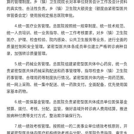
算的管理制度。乡（镇）卫生院院长对本单位财务会计工作及会计资料
的真实性、合法性负责。乡（镇）卫生院大额资金（额度由紧密型医共
体管委会定）使用按规定报
总
医院审批。
4
.
统一医疗业务管理。
总
医院按照统一规章制度、统一技术规范、
统一人员培训、统一业务指导、统一工作考核要求，对乡（镇）卫生院
医疗、护理、检查检验、院内感染、公共卫生服务等业务，进行全面的
质量控制和安全管理。紧密型医共体各成员单位建立严格转诊病种目
录，加强转诊质量管理。
5
.
统一药械业务管理。
总
医院组建紧密型医共体中心药房，统一负
责紧密型医共体药械采购配送和药事管理等，指导检查乡（镇）卫生院
药事管理、合理用药等制度执行情况。紧密型医共体内统一用药范围、
统一网上采购、统一集中配送、统一药款支付。全面配备，优先使用国
家基本药物。
6
.
统一医保基金管理。
总
医院负责紧密型医共体成员单位医保基金
预算、拨付、考核、分配、监管，做好县域外转诊病人费用结算，推进
按病种付费等支付方式，整治欺诈骗保行为。
7
.
统一绩效考核管理。按照统一的二类事业单位绩效考核原则，开
展紧密型医共体内医疗机构绩效考核与分配。
总
医院负责指导、审定乡