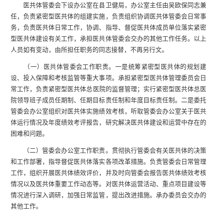
医共体管委会下设办公室在县卫健局，
办公室主任由吴欧保
同志
兼
任，
负责紧密型医共体的组建实施，负责组织协调医共体管委会日常事
务，
负责医共体日常工作，协调、指导、督促医共体
成员
单位落实紧密
型医共体建设
有关工作
，承担医共体管委会
交办的其他工作任务。
以上
人员如有变动，由所担任职务的同志接替，不再另行文。
（一）
医共体管委会工作职责。
一是
统筹紧密型医共体的规划建
设、投入保障和考核监管等重大事项。承担紧密型医共体管理委员会日
常工作
，
负责紧密型医共体总医院的监督管理
；
实行紧密型医共体总医
院领导班子成员任期制、任期目标责任制和年度目标责任制
。二是委托
管委会办公室组织对医共体实施绩效考核，听取管委会办公室关于医共
体运行情况及年度绩效考评报告，研究解决医共体建设和运营中存在的
困难和问题
。
（二）管委会办公室工作职责。
贯彻执行管委会有关医共体的决策
和工作部署，指导督促医共体落实各项改革措施。负责管委会日常管理
工作，组织开展医共体绩效评价，并及时向管委会报告医共体绩效考核
情况以及医共体重要工作动态等。对医共体运营活动、重点项目建设等
情况进行深入调研，加强日常监管，提出改进措施。承办委员会交办的
其他工作。