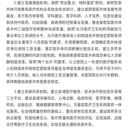
2
.
建立发展激励机制。按照“突出重点、倾斜基层”原则，紧密型医
共体可统筹各医疗机构业务收支结余部分，建立紧密型医共体发展专项
基金，用于医共体管理、学科建设、医学科研、人才培养、信息化建设
和扶持中医药、妇幼保健
、疾病预防控制
事业发展，推进紧密型医共体
县
乡村三级医疗机构整体协调发展。按照“
允许医疗卫生机构突破现行
事业单位工资调控水平，允许医疗服务收入扣除成本并按规定提取各项
基金后主要用于人员奖励
”的要求，完善薪酬制度，合理确定医共体成
员单位绩效工资总量，落实医共体内部薪酬分配自主权，建立多劳多
得、优绩优酬的内部分配机制。
积极探索紧密型医共体成员单位
人员
薪
酬
制度改革。
按照“两个允许”的要求，公立医院上一年度的医疗服务收
入扣除成本并按规定提取各项基金及预留发展资金后，可将不低于60%
用于人员奖励，纳入当年绩效工资总量管理。
总医院院长
实行年薪制
，
具体数额由县医共体管委会核定。
3
.
建立资源共享机制。建立
县域
医疗服务、技术协作和信息共享等
三大平台，建设
县域
消毒供应、心电诊断、临床检验、医学影像、病理
检验、远程会诊、慢病健康管理等中心，为基层医疗卫生机构提供一体
化服务。在加强质量控制的基础上，整合现有信息资源，建设医师多点
执业管理、检查结果互认、医疗质量和医疗风险评估、应急指挥、远程
诊疗等医疗卫生信息系统，实现互联互通和资源共享。