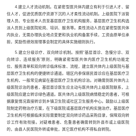
4
.
建立人才流动机制。在紧密型医共体内建立有利于引进人才、留
住人才，促进优质医疗资源下沉的人才柔性流动机制。上级医院下派管
理人员、专业技术人员至基层医疗卫生机构服务，基层医疗卫生机构选
派人员到上级医院轮岗、培训、服务等。柔性流动人员在紧密型医共体
内执业，无需办理执业地点变更和执业机构备案手续，工资由原单位承
担，奖励性绩效按理事会制定的具体实施细则执行。
5
.
建立分级诊疗、双向转诊机制。按照“基层首诊、急慢分诊、双
向转诊、连续服务”原则，明确紧密型医共体内医疗卫生机构功能定
位、服务清单和双向转诊临床标准、流程，建立医共体内上级医院与基
层医疗卫生机构的便捷转诊通道。辖区内参保居民首诊应在基层医疗卫
生机构，一般常见病留在基层医疗卫生机构诊治。对确需到医共体内上
级医院诊治的患者，基层首诊医生应主动与医共体内上级医院联系，上
级医院应建立转诊绿色通道。医共体内上级医院病情稳定的患者，可根
据康复情况直接转诊到乡镇卫生院或社区卫生服务中心。鼓励以上级医
院制定药物治疗方案，在下级医院或基层医疗机构实施治疗。基层医疗
卫生机构可根据临床实际需要制定双向转诊药品采购目录，保障双向转
诊工作有效衔接。对疑难患者、危重患者确需转到外县市或上
级医院
的，由
县
人民医院外转或审批，其它医疗机构不得私自转院。