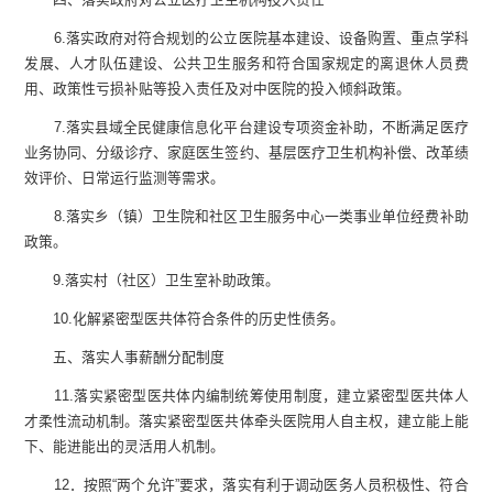
6
.
落实政府对符合规划的公立医院基本建设、设备购置、重点学科
发展、人才队伍建设、公共卫生服务和符合国家规
定
的离退休人员费
用、政策性亏损补贴等投入责任及对中医院的投入倾斜政策。
7
.
落实县域全民健康信息化平台建设专项资金补助，不断满足医疗
业务协同、分级诊疗、家庭医生签约、基层医疗卫
生
机构补偿、改革绩
效评价、日常运行监测等需求。
8
.
落实乡（镇）卫生院和社区卫生服务中心一类事业单位经费补助
政策。
9
.
落实村
（社区）
卫生室补助政策。
10
.
化解紧密型医共体符合条件的历史性债务。
五、落实人事薪酬分配制度
11
.
落实紧密型医共体内编制统筹使用制度，建立紧密型医共体人
才柔性流动机制。落实紧密型医共体牵头医院用人自主权，建立能上能
下、能进能出的灵活用人机制。
12．按照“两个允许”要求，落实有利于调动医务人员积极性、符合