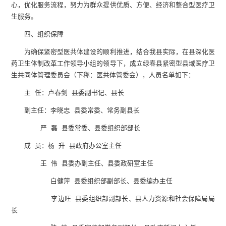
心，优化服务流程，努力为群众提供优质、方便、经济和整合型医疗卫
生服务。
四、组织保障
为确保紧密型医共体建设的顺利推进，结合
我县
实际，在
县
深化医
药卫生体制改革工作领导小组的领导下，
成立
绿春县
紧密型县域医疗卫
生共同体
管理委员会
（
下称
：
医共体
管委会
）
，
人员
名单如下：
主
任
：
卢春剑 县委副书记、
县长
副
主
任
：
李晓忠
县委常委、常务
副县长
严
磊
县
委常委、
县
委组织部部长
成 员：
杨 升
县政府办公室主任
王 伟 县委办副主任、县委政研室主任
白健萍 县委组织部副部长、
县委编办主任
李边旺 县委组织部副部长、
县
人力资源和社
会保障局
局
长