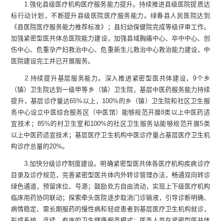
1
.
强化县级医疗机构医疗服务能力提升。持续推进县级医院提质达
标行动计划，不断提升县级医院医疗服务能力。绿春县人民医院达到
《县医院医疗服务能力推荐标准》；县妇幼保健院完成等级评审工作。
加强紧密型医共体
总
医院能力建设，加强县域胸痛中心、卒中中心、创
伤中心、危重孕产妇救治中心、危重新生儿救治中心救治能力建设
，
中
医院建设完工并已开展服务。
2
.
持续提升基层服务能力。
深入推进
紧密型
医
共
体建设，
9
个乡
（
镇
）
卫生院达到一级甲等乡
（
镇
）
卫生院
，基层中医药服务能力持续
提升，基层诊疗量达65%以上，
100%的
乡
（
镇
）
卫生院和社区卫生服
务中心设立中医综合服务区（中医馆）能够规范开展8类以上中医药适
宜技术；85%的村卫生室和100%的社区卫生服务站能够规范开展5类
以上中医药适宜技术；基层医疗卫生机构中医诊疗量占基层医疗卫生机
构诊疗总量的20%。
3
.
加快分级诊疗制度建设。明确紧密型医共体各医疗机构疾病诊疗
目录及诊疗规范，完善紧密型医共体内外转诊管理办法，畅通双向转诊
绿色通道，预留床位、号源；鼓励处方自由流动，实现上下级医疗机构
临床用药协同联动；探索牵头医院逐步取消门诊输液，引导诊断明确、
病情稳定、需长期服药的慢性病和轻症患者到基层医疗卫生机构就诊，
形成系统、连续、有序的卫生健康服务模式；医务人员在紧密型医共体