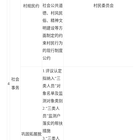
社会公共道
村民委员会
村规民约
德、村风民
俗、精神文
明建设等方
面制定的约
束村民行为
的现行制度
公约
1.评议认定
拟纳入“三
社会
4
类人员”对
事务
象名单及监
测对象类别
2.“三类人
员”监测户
落实的帮扶
措施
巩固拓展脱
3.“三类人