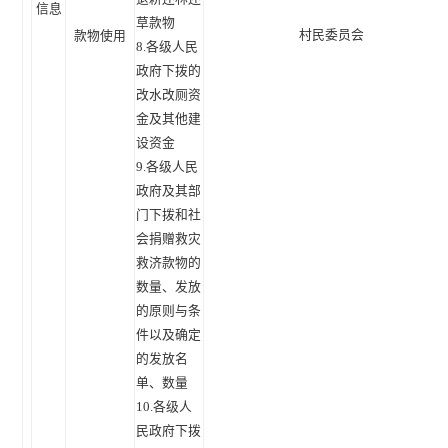
信息
草款物
村民委员会
款物使用
8.各级人民
政府下拨的
改水改厕资
金及其他建
设资金
9.各级人民
政府及其部
门下拨和社
会捐赠救灾
救济款物的
数量、发放
的原则与条
件以及确定
的发放名
单、数量
10.各级人
民政府下拨