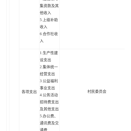
集资款及其
他收入
5.上级补助
收入
6.合作社收
入
1.生产性建
设支出
2.集体统一
经营支出
3.公益福利
事业支出
村民委员会
各项支出
4.公务活动
招待费支出
及其他支出
5.办公费、
通讯费及交
通费