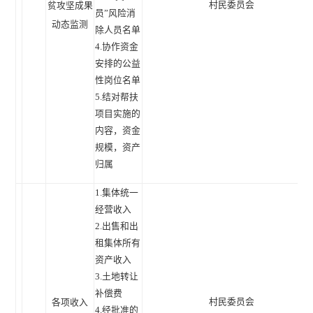
村民委员会
贫攻坚成果
员”风险消
动态监测
除人员名单
4.协作资金
安排的公益
性岗位名单
5.结对帮扶
项目实施的
内容，资金
规模，资产
归属
1.集体统一
经营收入
2.出售和出
租集体所有
资产收入
3.土地转让
补偿费
村民委员会
各项收入
4.经批准的