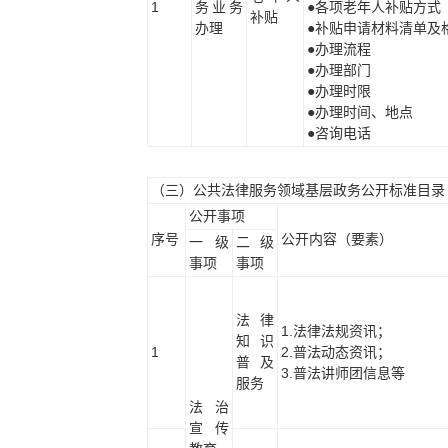
1
务业务
●各项老年人补贴方式
补贴
办理
●补贴申请材料清单及
●办理流程
●办理部门
●办理时限
●办理时间、地点
●咨询电话
（三）公共法律服务领域基层政务公开标准目录
公开事项
序号
公开内容（要素）
一级
二级
事项
事项
法律
1.法律法规资讯；
知识
1
2.普法动态资讯；
普及
3.普法讲师团信息等
服务
法治
宣传