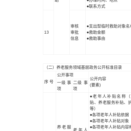
●联系方式
审核
●支出型临时救助对象名
13
审批
●救助金额
信息
●救助事由
（二）养老服务领域基层政务公开标准目录
公开事项
公开内容
序 号
一级 事
二级 事
(要素)
项
项
●老年人补贴名称（
贴、养老服务补贴、
等）
●各项老年人补贴依据
●各项老年人补贴对象
养老服
●各项老年人补贴内容
老年人