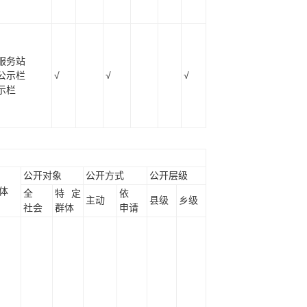
服务站
公示栏
√
√
√
示栏
公开对象
公开方式
公开层级
体
全
特定
依
主动
县级
乡级
社会
群体
申请