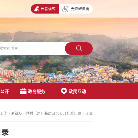
长者模式
无障碍浏览
息公开
政务服务
政民互动
工作
>
乡镇及下辖村（居）基层政务公开标准目录
>
正文
目录