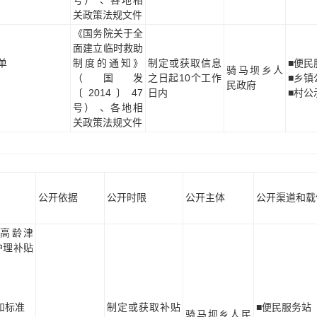
关政策法规文件
《国务院关于全
面建立临时救助
单
制度的通知》
制定或获取信息
■便民
骑马坝乡人
（国发
之日起10个工作
■乡镇
民政府
〔2014〕47
日内
■村公
号） 、各地相
关政策法规文件
公开依据
公开时限
公开主体
公开渠道和载
高龄津
护理补贴
和标准
制定或获取补贴
■便民服务站
骑马坝乡人民