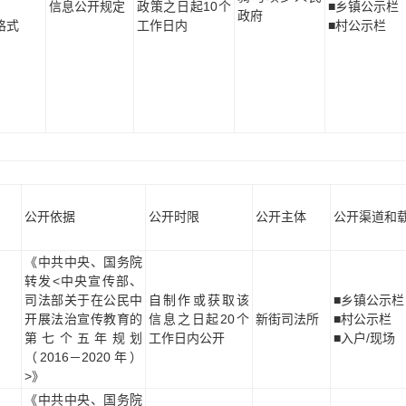
信息公开规定
政策之日起10个
■乡镇公示栏
政府
格式
工作日内
■村公示栏
公开依据
公开时限
公开主体
公开渠道和
《中共中央、国务院
转发<中央宣传部、
司法部关于在公民中
自制作或获取该
■乡镇公示栏
开展法治宣传教育的
信息之日起20个
新街司法所
■村公示栏
第七个五年规划
工作日内公开
■入户/现场
（2016－2020年）
>》
《中共中央、国务院