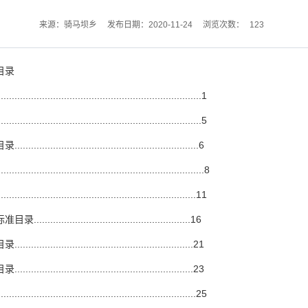
123
来源：骑马坝乡
发布日期：2020-11-24
浏览次数：
目录
.................................................1
.................................................5
..............................................6
.....................................................8
................................................11
.........................................16
............................................21
............................................23
................................................25