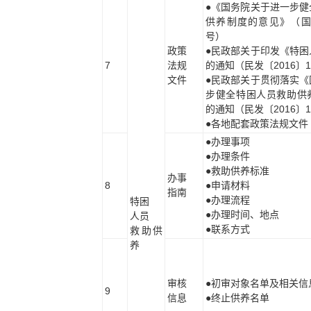
●《国务院关于进一步健
供养制度的意见》（国发
号）
政策
●民政部关于印发《特困
7
法规
的通知（民发〔2016〕1
文件
●民政部关于贯彻落实《
步健全特困人员救助供
的通知（民发〔2016〕1
●各地配套政策法规文件
●办理事项
●办理条件
●救助供养标准
办事
8
●申请材料
指南
●办理流程
特困
●办理时间、地点
人员
●联系方式
救助供
养
审核
●初审对象名单及相关信
9
信息
●终止供养名单