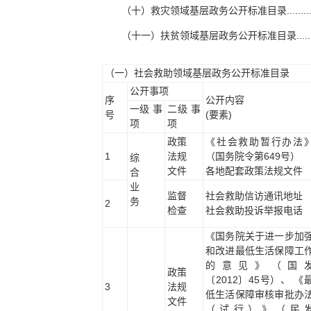
（十）救灾领域基层政务公开标准目录..............................
（十一）扶贫领域基层政务公开标准目录...........................
（一）社会救助领域基层政务公开标准目录
公开事项
序
公开内容
一级 事
二级 事
号
(要素)
项
项
政策
《社会救助暂行办法
1
法规
（国务院令第649号）
综
文件
各地配套政策法规文件
合
业
监督
社会救助信访通讯地址
务
2
检查
社会救助投诉举报电话
《国务院关于进一步加
和改进最低生活保障工
的意见》（国
政策
〔2012〕45号）、 《
3
法规
低生活保障审核审批办
文件
（试行）》（民