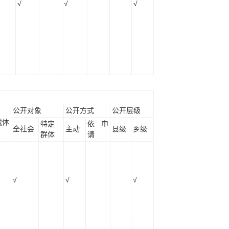
√
√
√
公开对象
公开方式
公开层级
载体
特定
依申
全社会
主动
县级
乡级
群体
请
√
√
√