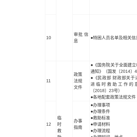
审批 信
10
●特困人员名单及相关信
息
●《国务院关于全面建立
通知》（国发〔2014〕
政策
●《民政部 财政部关于
11
法规
进临时救助工作的
文件
〔2018〕23号）
●各地配套政策法规文件
●办理事项
●办理条件
临
●救助标准
办事
12
时
●申请材料
指南
救
●办理流程
助
●办理时间、地点