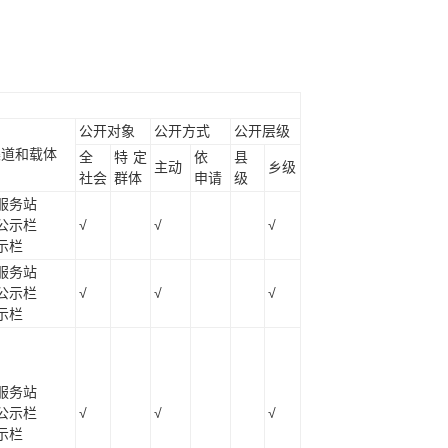
公开对象
公开方式
公开层级
渠道和载体
全
特定
依
县
主动
乡级
社会
群体
申请
级
服务站
公示栏
√
√
√
示栏
服务站
公示栏
√
√
√
示栏
服务站
公示栏
√
√
√
示栏