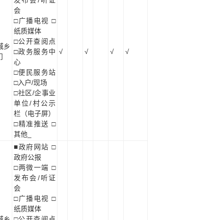
会
□广播电视 □
纸质媒体
□公开查阅点
城乡
□政务服务中
√
√
√
√
门
心
□便民服务站
□入户/现场
□社区/企事业
单位/村公示
栏（电子屏）
□精准推送 □
其他_
■政府网站 □
政府公报
□两微一端 □
发布会/听证
会
□广播电视 □
纸质媒体
城乡
□公开查阅点