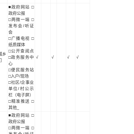
■政府网站 □
政府公报
□两微一端 □
发布会/听证
会
□广播电视 □
纸质媒体
□公开查阅点
城乡
□政务服务中
√
√
√
√
门
心
□便民服务站
□入户/现场
□社区/企事业
单位/村公示
栏（电子屏）
□精准推送 □
其他_
■政府网站 □
政府公报
□两微一端 □
发布会/听证