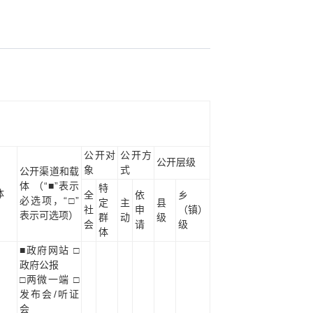
公开对
公开方
公开层级
象
式
公开渠道和载
体 （“■”表示
特
体
全
依
乡
必选项，“□”
定
主
县
社
申
（镇）
表示可选项）
群
动
级
会
请
级
体
■政府网站 □
政府公报
□两微一端 □
发布会/听证
会