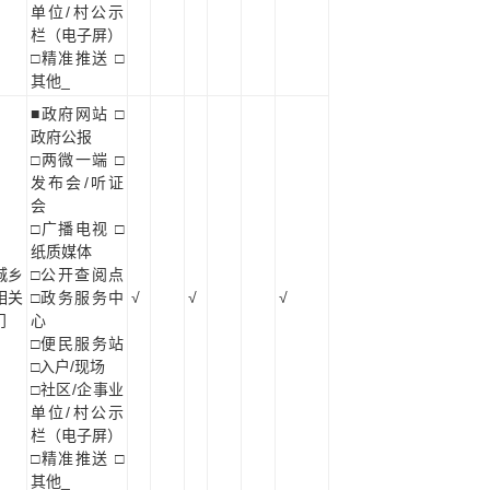
单位/村公示
栏（电子屏）
□精准推送 □
其他_
■政府网站 □
政府公报
□两微一端 □
发布会/听证
会
□广播电视 □
纸质媒体
城乡
□公开查阅点
相关
□政务服务中
√
√
√
门
心
□便民服务站
□入户/现场
□社区/企事业
单位/村公示
栏（电子屏）
□精准推送 □
其他_