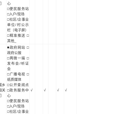
门
心
□便民服务站
□入户/现场
□社区/企事业
单位/村公示
栏（电子屏）
□精准推送 □
其他_
■政府网站 □
政府公报
□两微一端 □
发布会/听证
会
□广播电视 □
纸质媒体
城乡
□公开查阅点
相关
□政务服务中
√
√
√
√
门
心
□便民服务站
□入户/现场
□社区/企事业