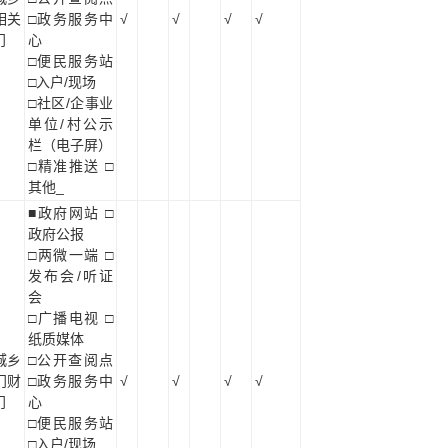
相关
□政务服务中
√
√
√
√
门
心
□便民服务站
□入户/现场
□社区/企事业
单位/村公示
栏（电子屏）
□精准推送 □
其他_
■政府网站 □
政府公报
□两微一端 □
发布会/听证
会
□广播电视 □
纸质媒体
城乡
□公开查阅点
门财
□政务服务中
√
√
√
√
门
心
□便民服务站
□入户/现场