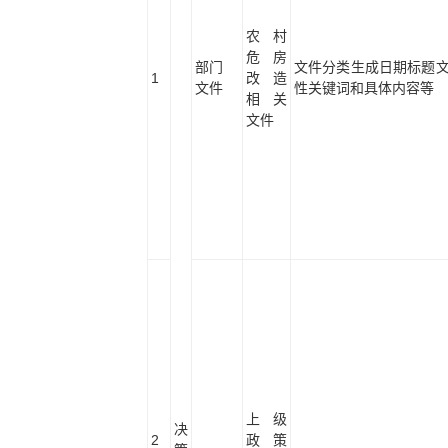
农村
危房
部门
文件分类生成日期标题
1
改造
文件
性关键词和具体内容等
相关
文件
上级
决
2
政策