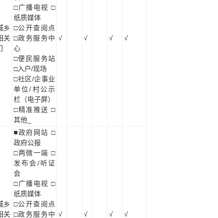
□广播电视 □
纸质媒体
城乡
□公开查阅点
相关
□政务服务中
√
√
√
√
门
心
□便民服务站
□入户/现场
□社区/企事业
单位/村公示
栏（电子屏）
□精准推送 □
其他_
■政府网站 □
政府公报
□两微一端 □
发布会/听证
会
□广播电视 □
纸质媒体
城乡
□公开查阅点
相关
□政务服务中
√
√
√
√