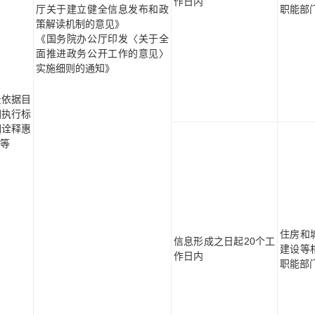
作日内
厅关于建立健全信息发布和政
职能部
策解读机制的意见》
《国务院办公厅印发〈关于全
面推进政务公开工作的意见〉
实施细则的通知》
景依据目
围执行标
词诠释惠
等
住房和
信息形成之日起20个工
建设等
作日内
职能部