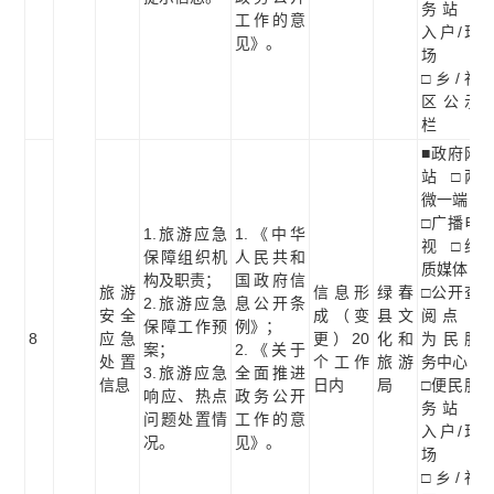
务站 □
工作的意
入户/现
见》。
场
□乡/社
区公示
栏
■政府网
站 □两
微一端
□广播电
1.旅游应急
1.《中华
视 □纸
保障组织机
人民共和
质媒体
构及职责；
国政府信
旅游
信息形
绿春
□公开查
2.旅游应急
息公开条
安全
成（变
县文
阅点 □
保障工作预
例》；
8
应急
更）20
化和
为民服
案；
2.《关于
处置
个工作
旅游
务中心
3.旅游应急
全面推进
信息
日内
局
□便民服
响应、热点
政务公开
务站 □
问题处置情
工作的意
入户/现
况。
见》。
场
□乡/社