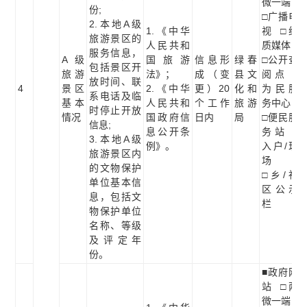
微一端
份;
□广播电
2.本地A级
1.《中华
视 □纸
旅游景区的
人民共和
质媒体
服务信息，
A级
国旅游
信息形
绿春
□公开查
包括景区开
旅游
法》；
成（变
县文
阅点 □
放时间、联
4
景区
2.《中华
更）20
化和
为民服
系电话及临
基本
人民共和
个工作
旅游
务中心
时停止开放
情况
国政府信
日内
局
□便民服
信息;
息公开条
务站 □
3.本地A级
例》。
入户/现
旅游景区内
场
的文物保护
□乡/社
单位基本信
区公示
息，包括文
栏
物保护单位
名称、等级
及评定年
份。
■政府网
站 □两
微一端