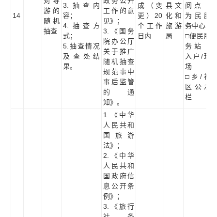
对导
政务公开
3.抽查内
成（变
县文
阅点 □
游的
工作的意
14
容；
更）20
化和
为民服
随机
见》；
4.抽查方
个工作
旅游
务中心
抽查
3.《国务
式；
日内
局
□便民服
院办公厅
5.抽查情况
务站 □
关于推广
及查处结
入户/现
随机抽查
果。
场
规范事中
□乡/社
事后监管
区公示
的通
栏
知》。
1.《中华
人民共和
国旅游
法》；
2.《中华
人民共和
国政府信
息公开条
例》；
3.《旅行
社条