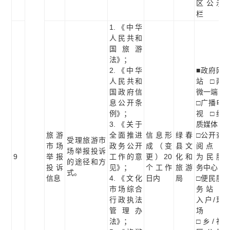
区公示
栏
1.《中华
人民共和
国旅游
法》；
2.《中华
■政府网
人民共和
站 □两
国政府信
微一端
息公开条
□广播电
例》；
视 □纸
3.《关于
质媒体
旅游
全面推进
信息形
绿春
□公开查
受理旅游市
市场
政务公开
成（变
县文
阅点 □
场举报投诉
9
举报
工作的意
更）20
化和
为民服
的途径和方
投诉
见》；
个工作
旅游
务中心
式。
信息
4.《文化
日内
局
□便民服
市场综合
务站 □
行政执法
入户/现
管理办
场
法》；
□乡/社