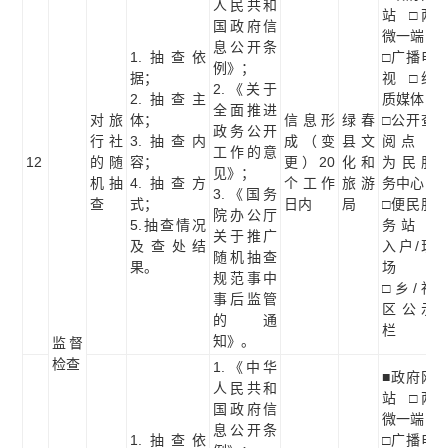
人民共和
站 □两
国政府信
微一端
息公开条
1.抽查依
□广播电
例》；
据；
视 □纸
2.《关于
2.抽查主
质媒体
全面推进
对旅
体；
信息形
绿春
□公开查
政务公开
行社
3.抽查内
成（变
县文
阅点 □
工作的意
12
的随
容；
更）20
化和
为民服
见》；
机抽
4.抽查方
个工作
旅游
务中心
3.《国务
查
式；
日内
局
□便民服
院办公厅
5.抽查情况
务站 □
关于推广
及查处结
入户/现
随机抽查
果。
场
规范事中
□乡/社
事后监管
区公示
的通
栏
知》。
监督
检查
1.《中华
■政府网
人民共和
站 □两
国政府信
微一端
息公开条
1.抽查依
□广播电