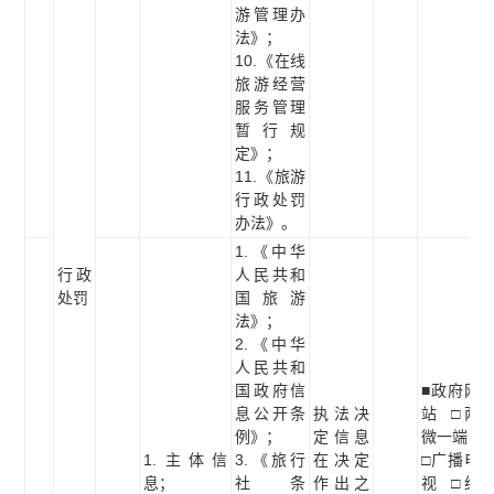
游管理办
法》；
10.《在线
旅游经营
服务管理
暂行规
定》；
11.《旅游
行政处罚
办法》。
1.《中华
行政
人民共和
处罚
国旅游
法》；
2.《中华
人民共和
国政府信
■政府网
息公开条
执法决
站 □两
例》；
定信息
微一端
1.主体信
3.《旅行
在决定
□广播电
息；
社条
作出之
视 □纸