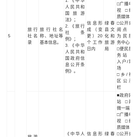
1.《中华
□广播电
人民共和
视 □纸
国旅游
质媒体
法》；
信息形
绿春
□公开查
2.《旅行
旅行
旅行社名
成（变
县文
阅点 □
社条
5
社名
称、地址等
更）20
化和
为民服
例》；
录
基本信息。
个工作
旅游
务中心
3.《中华
日内
局
□便民服
人民共和
务站 □
国政府信
入户/现
息公开条
场
例》。
□乡/社
区公示
栏
■政府网
站 □两
微一端
□广播电
视 □纸
质媒体
《中华人
信息形
绿春
□公开查
旅游