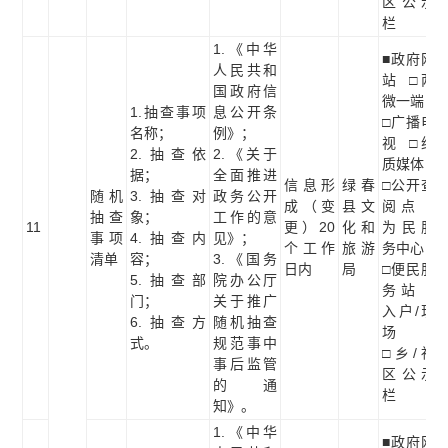
区公示
栏
1.《中华
■政府网
人民共和
站 □两
国政府信
微一端
1.抽查事项
息公开条
□广播电
名称；
例》；
视 □纸
2.抽查依
2.《关于
质媒体
据；
全面推进
信息形
绿春
□公开查
随机
3.抽查对
政务公开
成（变
县文
阅点 □
抽查
象；
工作的意
11
更）20
化和
为民服
事项
4.抽查内
见》；
个工作
旅游
务中心
清单
容；
3.《国务
日内
局
□便民服
5.抽查部
院办公厅
务站 □
门；
关于推广
入户/现
6.抽查方
随机抽查
场
式。
规范事中
□乡/社
事后监管
区公示
的通
栏
知》。
1.《中华
■政府网