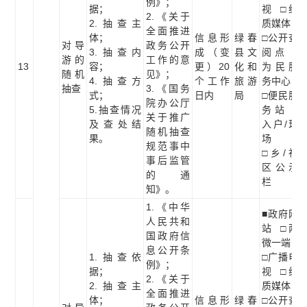
例》；
据；
视 □纸
2.《关于
2.抽查主
质媒体
全面推进
体；
信息形
绿春
□公开查
对导
政务公开
3.抽查内
成（变
县文
阅点 □
游的
工作的意
13
容；
更）20
化和
为民服
随机
见》；
4.抽查方
个工作
旅游
务中心
抽查
3.《国务
式；
日内
局
□便民服
院办公厅
5.抽查情况
务站 □
关于推广
及查处结
入户/现
随机抽查
果。
场
规范事中
□乡/社
事后监管
区公示
的通
栏
知》。
1.《中华
■政府网
人民共和
站 □两
国政府信
微一端
息公开条
1.抽查依
□广播电
例》；
据；
视 □纸
2.《关于
2.抽查主
质媒体
全面推进
体；
信息形
绿春
□公开查