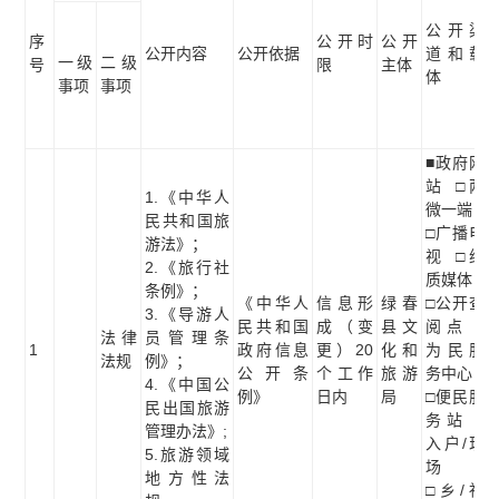
公开渠
序
公开时
公开
公开内容
公开依据
道和载
一级
二级
号
限
主体
体
事项
事项
■政府网
站 □两
1.《中华人
微一端
民共和国旅
□广播电
游法》；
视 □纸
2.《旅行社
质媒体
条例》；
《中华人
信息形
绿春
□公开查
3.《导游人
民共和国
成（变
县文
阅点 □
法律
员管理条
1
政府信息
更）20
化和
为民服
法规
例》；
公开条
个工作
旅游
务中心
4.《中国公
例》
日内
局
□便民服
民出国旅游
务站 □
管理办法》;
入户/现
5.旅游领域
场
地方性法
□乡/社