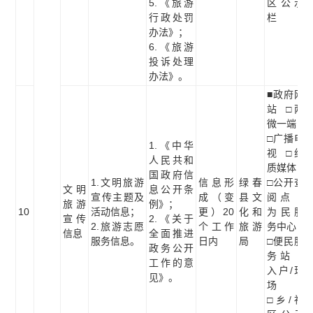
5.《旅游
区公示
行政处罚
栏
办法》；
6.《旅游
投诉处理
办法》。
■政府网
站 □两
微一端
□广播电
1.《中华
视 □纸
人民共和
质媒体
国政府信
1.文明旅游
信息形
绿春
□公开查
文明
息公开条
宣传主题及
成（变
县文
阅点 □
旅游
例》；
10
活动信息；
更）20
化和
为民服
宣传
2.《关于
2.旅游志愿
个工作
旅游
务中心
信息
全面推进
服务信息。
日内
局
□便民服
政务公开
务站 □
工作的意
入户/现
见》。
场
□乡/社