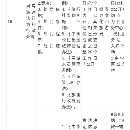
2.案由；
例》；
日起7个
质媒体
对导
3.处罚依
4.《旅行
工作日
绿春
□公开查
游违
据；
社条例实
内公
县文
阅点 □
法行
16
4.处罚条
施细
开，其
化和
为民服
为的
件；
则》；
他相关
旅游
务中心
行政
5.处罚程
5.《中国
信息形
局
□便民服
处罚
序；
公民出国
成或变
务站 □
7.处罚结
旅游管理
更之日
入户/现
果。
办法》；
起20个
场
6.《导游
工作日
□乡/社
人员管理
内公开
区公示
条例》；
栏
7.《导游
管理办
法》；
8.《旅游
行政处罚
办法》。
■政府网
执法决
站 □两
1.《中华
定信息
微一端