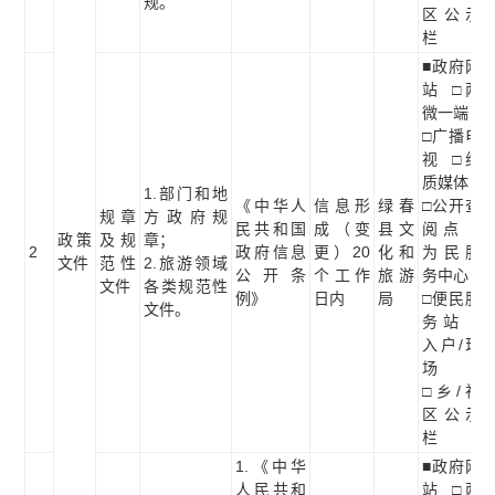
规。
区公示
栏
■政府网
站 □两
微一端
□广播电
视 □纸
质媒体
1.部门和地
《中华人
信息形
绿春
□公开查
规章
方政府规
民共和国
成（变
县文
阅点 □
政策
及规
章；
2
政府信息
更）20
化和
为民服
文件
范性
2.旅游领域
公开条
个工作
旅游
务中心
文件
各类规范性
例》
日内
局
□便民服
文件。
务站 □
入户/现
场
□乡/社
区公示
栏
1.《中华
■政府网
人民共和
站 □两