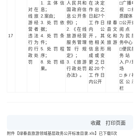
1.主体信
人民共和
在决定
□广播电
对在
息；
国政府信
作出之
视 □纸
线旅
2.案由；
息公开条
日起7个
质媒体
游经
3.处罚依
例》；
工作日
绿春
□公开查
营者
据；
2.《在线
内公
县文
阅点 □
17
违法
4.处罚条
旅游经营
开，其
化和
为民服
行为
件；
服务管理
他相关
旅游
务中心
的行
5.处罚程
暂行规
信息形
局
□便民服
政处
序；
定》；
成或变
务站 □
罚
8.处罚结
3.《旅游
更之日
入户/现
果。
行政处罚
起20个
场
办法》。
工作日
□乡/社
内公开
区公示
栏
收藏
打印页面
附件【
绿春县旅游领域基层政务公开标准目录.xls
】已下载
0
次