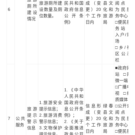
旅游厕所建
民共和国
成（变
县文
阅点 □
厕所
6
设数量及厕
政府信息
更）20
化和
为民服
建设
位数量。
公开条
个工作
旅游
务中心
情况
例》
日内
局
□便民服
务站 □
入户/现
场
□乡/社
区公示
栏
■政府网
站 □两
微一端
□广播电
1.《中华
视 □纸
人民共和
质媒体
1.旅游安全
国政府信
信息形
绿春
□公开查
旅游
提示信息；
息公开条
成（变
县文
阅点 □
提示
2.旅游消费
例》；
7
公共
更）20
化和
为民服
警示
警示信息；
2.《关于
服务
个工作
旅游
务中心
信息
3.文物保护
全面推进
日内
局
□便民服
提示信息。
政务公开