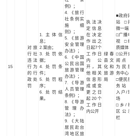
例》；
4.《旅行
■政府网
社条例实
执法决
站 □两
施细
定信息
微一端
则》；
1.主体信
在决定
□广播电
5.《旅游
息；
作出之
视 □纸
安全管理
对旅
2.案由；
日起7个
质媒体
办法》；
行社
3.处罚依
工作日
绿春
□公开查
6.《中国
违法
据；
内公
县文
阅点 □
公民出国
15
行为
4.处罚条
开，其
化和
为民服
旅游管理
的行
件；
他相关
旅游
务中心
办法》；
政处
5.处罚程
信息形
局
□便民服
7.《导游
罚
序；
成或变
务站 □
人员管理
6.处罚结
更之日
入户/现
条例》；
果。
起20个
场
8.《导游
工作日
□乡/社
管理办
内公开
区公示
法》；
栏
9.《大陆
居民赴台
湾地区旅