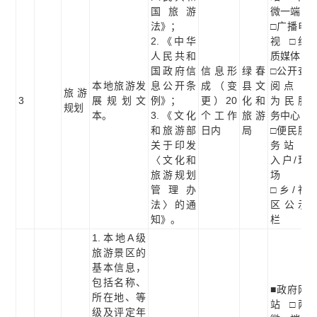
国旅游
微一端
法》；
□广播电
2.《中华
视 □纸
人民共和
质媒体
国政府信
信息形
绿春
□公开查
本地旅游发
息公开条
成（变
县文
阅点 □
旅游
3
展规划文
例》；
更）20
化和
为民服
规划
本。
3.《文化
个工作
旅游
务中心
和旅游部
日内
局
□便民服
关于印发
务站 □
〈文化和
入户/现
旅游规划
场
管理办
□乡/社
法〉的通
区公示
知》。
栏
1.本地A级
旅游景区的
基本信息，
包括名称、
■政府网
所在地、等
站 □两
级及评定年