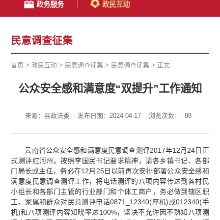
政务服务
政民互动
民意调查征集
首页
>
政民互动
>
民意调查征集
>
民意调查征集
>
正文
公众安全感和满意度“双提升”工作通知
来源：县政法委
发布日期：2024-04-17
浏览次数：
88
云南省公众安全感和满意度民意调查测评2017年12月24日正
式测评红河州。按照李国民书记要求精神，请各乡镇书记、各部
门局长或主任，务必在12月25日以前再次安排部署公众安全感和
满意度民意调查测评工作，将电话测评的八项内容传达到各村民
小组长和各部门主管的行业部门和个体工商户，务必做到辖区职
工、家属和群众对民意测评电话0871_12340(座机)或012340(手
机)和八项测评内容知晓率达100%，坚决不允许因不熟知八项测