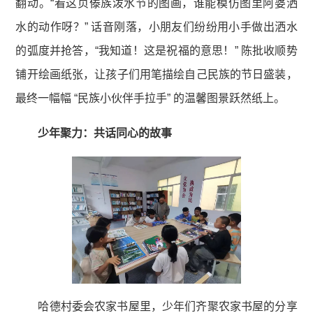
翻动。“看这页傣族泼水节的图画，谁能模仿图里阿婆洒
水的动作呀？” 话音刚落，小朋友们纷纷用小手做出洒水
的弧度并抢答，“我知道！这是祝福的意思！” 陈批收顺势
铺开绘画纸张，让孩子们用笔描绘自己民族的节日盛装，
最终一幅幅 “民族小伙伴手拉手” 的温馨图景跃然纸上。
少年聚力：共话同心的故事
哈德村委会农家书屋里，少年们齐聚农家书屋的分享