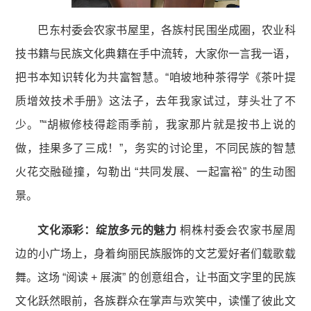
巴东村委会农家书屋里，各族村民围坐成圈，农业科
技书籍与民族文化典籍在手中流转，大家你一言我一语，
把书本知识转化为共富智慧。“咱坡地种茶得学《茶叶提
质增效技术手册》这法子，去年我家试过，芽头壮了不
少。”“胡椒修枝得趁雨季前，我家那片就是按书上说的
做，挂果多了三成！”，务实的讨论里，不同民族的智慧
火花交融碰撞，勾勒出 “共同发展、一起富裕” 的生动图
景。
文化添彩：绽放多元的魅力
桐株村委会农家书屋周
边的小广场上，身着绚丽民族服饰的文艺爱好者们载歌载
舞。这场 “阅读 + 展演” 的创意组合，让书面文字里的民族
文化跃然眼前，各族群众在掌声与欢笑中，读懂了彼此文