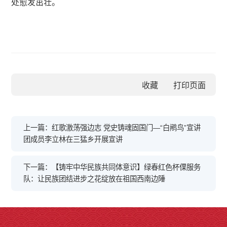
处愈发茁壮。
收藏
上一篇：红歌激荡强边志 党史铸魂固国门—“白鹇鸟”宣讲
团成员李立林在三猛乡开展宣讲
下一篇：【铸牢中华民族共同体意识】绿春红色杯倮服务
队：让民族团结进步之花绽放在祖国西南边陲