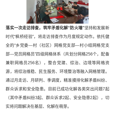
落实一次走访排查，筑牢矛盾化解“防火墙”
坚持和发展新
时代“枫桥经验”，将走访排查作为月度规定动作。依托健
全的“乡党委—村（社区）网格党支部—村小组网格党支
部—党员网格员”四级网格体系（共划分网格256个，配备
兼职网格员256名），整合党建、综治、边境等网格资
源，将综治维稳、民生服务、环境整治等融入网格管理。
通过月走访、月研判、季调度，精准摸排化解矛盾纠纷、
群众诉求和安全隐患。目前已成功化解各类突出问题7起
（其中矛盾纠纷3起、群众诉求2起、安全隐患2起），切
实将问题解决在基层、化解在萌芽。