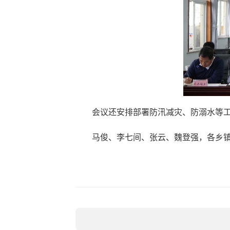
会议还安排部署防汛减灾、防溺水等
马俊、李七间、张云、魏登强，各乡