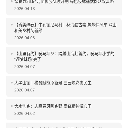
绿春县36.54万亩橡胶陆续开割 绿色胶林铺就群众致富路
2026.04.13
【秀美绿春】牛孔镇尼马村：林海醒古寨 蜂蝶伴风车 深山
和美乡村绽新颜
2026.04.08
【山里有约】骑马坝乡：跨越山海赴善约，骑马坝小学的
“逐梦球场”亮了
2026.04.07
大黑山镇：税务赋能添新景 三园焕彩惠民生
2026.04.07
大水沟乡：志愿春风暖乡野 雷锋精神润心田
2026.04.02