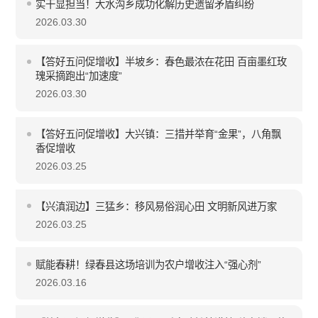
实干显担当！大水沟乡成功化解历史遗留矛盾纠纷
2026.03.30
【答好五问促增收】半坡乡：春色最浓在花田 百亩墨红玫
瑰采摘跑出“加速度”
2026.03.30
【答好五问促增收】大兴镇：三措并举育“金果”，八角飘
香促增收
2026.03.25
【兴滇润边】三猛乡：移风易俗润心田 文明新风进万家
2026.03.25
赋能春耕！绿春县这场培训为农户增收注入“强心剂”
2026.03.16