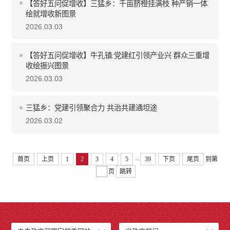
【答好五问促增收】三猛乡：千亩脐橙挂满枝 种产销一体
绘就增收新图景
2026.03.03
【答好五问促增收】牛孔镇:党建红引领产业兴 群众三重增
收绘振兴图景
2026.03.03
三猛乡：党建引领聚合力 共治共建通坦途
2026.03.02
...
首页
上页
1
2
3
4
5
39
下页
尾页
到第
页
跳转