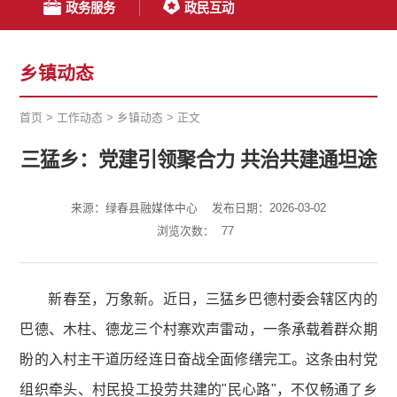
政务服务
政民互动
乡镇动态
首页
>
工作动态
>
乡镇动态
>
正文
三猛乡：党建引领聚合力 共治共建通坦途
来源：绿春县融媒体中心
发布日期：2026-03-02
浏览次数：
77
新春至，万象新。近日，三猛乡巴德村委会辖区内的
巴德、木柱、德龙三个村寨欢声雷动，一条承载着群众期
盼的入村主干道历经连日奋战全面修缮完工。这条由村党
组织牵头、村民投工投劳共建的"民心路"，不仅畅通了乡