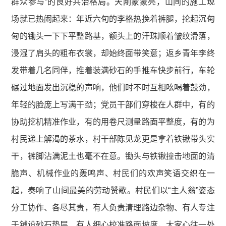
群众参与”的良好共治格局。天刚蒙蒙亮，山间的施工现
场就已热闹起来：年近六旬的李格热挽着裤腿，抡起沉甸
甸的锄头一下下平整路基，额头上的汗珠顺着皱纹滑落，
浸湿了肩头的粗布衣裳，却始终面带笑意；返乡青年李终
发带着几名同伴，推着装满砂石的手推车快步前行，车轮
碾过地面发出沉稳的声响，他们时不时互相吆喝着鼓劲，
年轻的脸庞上写满干劲；党员干部们穿梭在人群中，有的
协助挖机精准作业，有的用卷尺测量路面平整度，有的为
村民递上解渴的茶水，村干部陈见龙更是拿着铁锹带头实
干，裤脚沾满泥土也毫不在意。锄头与铁锹撞击地面的清
脆声、机械作业的轰鸣声、村民们的欢声笑语交织在一
起，奏响了山间最美的劳动赞歌。村民们以“主人翁”姿态
分工协作、各尽其责，有人负责清理路边杂物、有人专注
于铺设砂石垫层、有人细心校准路面坡度，大家心往一处