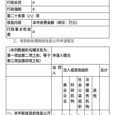
行政处罚
0
行政强制
0
第二十条第（八）项
信息内容
本年收费金额（单位：万元）
行政事业性收
0
费
三、收到和处理政府信息公开申请情况
（本列数据的勾稽关系为：
第一项加第二项之和，等于
申请人情况
第三项加第四项之和）
自然
法人或其他组织
总计
人
社
法
商
科
会
律
业
研
公
服
其
企
机
益
务
他
业
构
组
机
织
构
一、本年新收政府信息公开