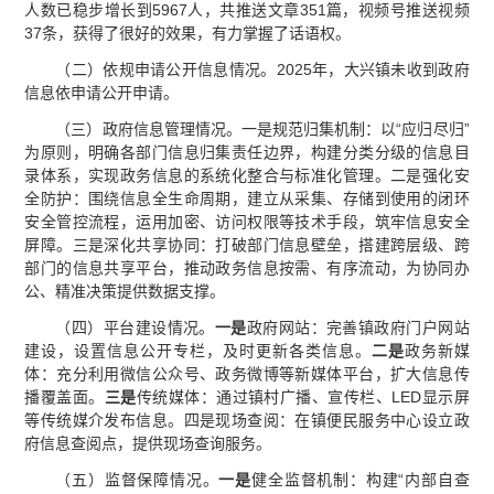
人数已稳步增长到5967人，共推送文章351篇，视频号推送视频
37条，获得了很好的效果，有力掌握了话语权。
（二）依规申请公开信息情况。2025年，大兴镇未收到政府
信息依申请公开申请。
（三）政府信息管理情况。一是规范归集机制：以“应归尽归”
为原则，明确各部门信息归集责任边界，构建分类分级的信息目
录体系，实现政务信息的系统化整合与标准化管理。二是强化安
全防护：围绕信息全生命周期，建立从采集、存储到使用的闭环
安全管控流程，运用加密、访问权限等技术手段，筑牢信息安全
屏障。三是深化共享协同：打破部门信息壁垒，搭建跨层级、跨
部门的信息共享平台，推动政务信息按需、有序流动，为协同办
公、精准决策提供数据支撑。
（四）平台建设情况。
一是
政府网站：完善镇政府门户网站
建设，设置信息公开专栏，及时更新各类信息。
二是
政务新媒
体：充分利用微信公众号、政务微博等新媒体平台，扩大信息传
播覆盖面。
三是
传统媒体：通过镇村广播、宣传栏、LED显示屏
等传统媒介发布信息。四是现场查阅：在镇便民服务中心设立政
府信息查阅点，提供现场查询服务。
（五）监督保障情况。
一是
健全监督机制：构建“内部自查