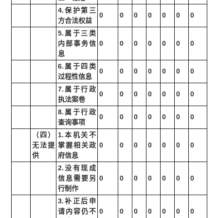
4.保护第三
0
0
0
0
0
0
0
方合法权益
5.属于三类
内部事务信
0
0
0
0
0
0
0
息
6.属于四类
0
0
0
0
0
0
0
过程性信息
7.属于行政
0
0
0
0
0
0
0
执法案卷
8.属于行政
0
0
0
0
0
0
0
查询事项
（四）
1.本机关不
无法提
掌握相关政
0
0
0
0
0
0
0
供
府信息
2.没有现成
信息需要另
0
0
0
0
0
0
0
行制作
3.补正后申
请内容仍不
0
0
0
0
0
0
0