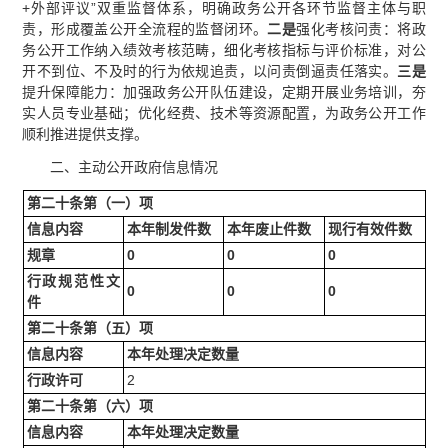
+外部评议”双重监督体系，明确政务公开各环节监督主体与职
责，形成覆盖公开全流程的监督闭环。
二是
强化考核问责：将政
务公开工作纳入绩效考核范畴，细化考核指标与评价标准，对公
开不到位、不及时的行为依规追责，以问责倒逼责任落实。
三是
提升保障能力：加强政务公开队伍建设，定期开展业务培训，夯
实人员专业基础；优化经费、技术等资源配置，为政务公开工作
顺利推进提供支撑。
二、主动公开政府信息情况
第二十条第（一）项
信息内容
本年制发件数
本年废止件数
现行有效件数
规章
0
0
0
行政规范性文
0
0
0
件
第二十条第（五）项
信息内容
本年处理决定数量
行政许可
2
第二十条第（六）项
信息内容
本年处理决定数量