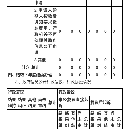
申请
2.申请人逾
期未按收费
通知要求缴
纳费用、行
0
0
0
0
0
0
0
政机关不再
处理其政府
信息公开申
请
3.其他
0
0
0
0
0
0
0
（七）总计
0
0
0
0
0
0
0
四、结转下年度继续办理
0
0
0
0
0
0
0
四、政府信息公开行政复议、行政诉讼情况
行政复议
行政诉讼
结果
结果
其他
尚未
未经复议直接起
总计
复议后起诉
维持
纠正
结果
审结
诉
结
结
其
尚
结
结
其
尚
果
果
他
未
总
果
果
他
未
总
维
纠
结
审
计
维
纠
结
审
计