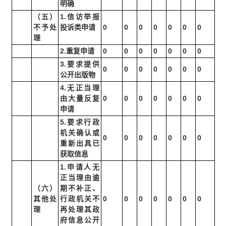
明确
（五）
1.信访举报
不予处
投诉类申请
0
0
0
0
0
0
0
理
2.重复申请
0
0
0
0
0
0
0
3.要求提供
0
0
0
0
0
0
0
公开出版物
4.无正当理
由大量反复
0
0
0
0
0
0
0
申请
5.要求行政
机关确认或
0
0
0
0
0
0
0
重新出具已
获取信息
1.申请人无
正当理由逾
（六）
期不补正、
其他处
行政机关不
0
0
0
0
0
0
0
理
再处理其政
府信息公开