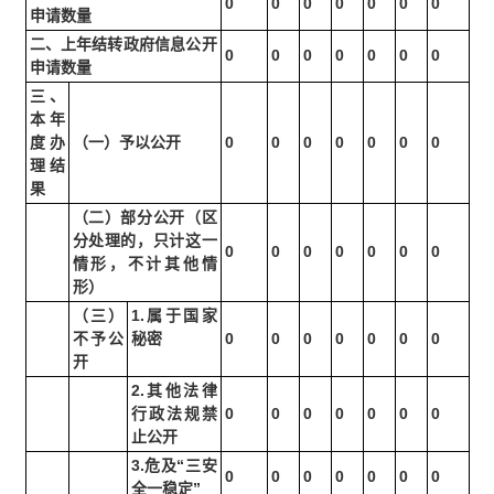
0
0
0
0
0
0
0
申请数量
二、上年结转政府信息公开
0
0
0
0
0
0
0
申请数量
三、
本年
度办
（一）予以公开
0
0
0
0
0
0
0
理结
果
（二）部分公开（区
分处理的，只计这一
0
0
0
0
0
0
0
情形，不计其他情
形）
（三）
1.属于国家
不予公
秘密
0
0
0
0
0
0
0
开
2.其他法律
行政法规禁
0
0
0
0
0
0
0
止公开
3.危及“三安
0
0
0
0
0
0
0
全一稳定”