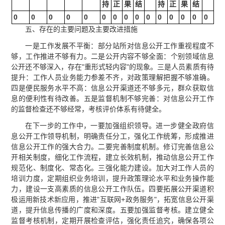
持
正
果
结
持
正
果
结
0
0
0
0
0
0
0
0
0
0
0
0
0
0
0
五、存在的主要问题及主要改进措施
一是工作发展不平衡：部分站所对信息公开工作重视程度不
够，工作推进不够有力。二是公开内容不够全面：个别领域信息
公开还不够深入，存在"重形式轻内容"的现象。三是人员素质有待
提升：工作人员业务能力参差不齐，对政策理解把握不够准确。
四是便民服务水平不高：信息公开渠道还不够多元，群众获取信
息的便利性有待改善。五是监督机制不够完善：对信息公开工作
的监督检查还不够经常，考核评价体系有待健全。
在下一步的工作中，一要加强组织领导。进一步健全政府信
息公开工作领导机制，明确责任分工，强化工作统筹，形成推进
信息公开工作的强大合力。二要完善制度机制。修订完善信息公
开相关制度，细化工作流程，建立长效机制，推动信息公开工作
规范化、制度化、常态化。三强化能力建设。加大对工作人员的
培训力度，定期组织业务培训，提升政策理论水平和业务操作能
力，建设一支高素质的信息公开工作队伍。四要拓展公开渠道积
极运用新技术新应用，推进"互联网+政务服务"，拓宽信息公开渠
道，提升信息传播的广度和深度。五要加强监督考核。建立健全
监督考核机制，定期开展检查评估，强化责任追究，确保各项公