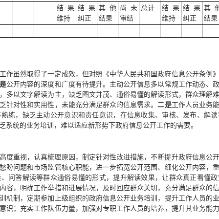
结果
结果
其他
尚未
总计
结果
结果
其
维持
纠正
结果
审结
维持
纠正
结果
工作虽然取得了一定成效，但对照《中华人民共和国政府信息公开条例
是
公开内容的深度和广度有待提升。主动公开信息多以常规工作动态、
，多以文字解读为主，缺乏图文并茂、通俗易懂的解读形式，群众理解
乏针对性和实用性，未能充分满足群众的信息需求。
二
是
工作人员业务
够熟练，缺乏主动公开意识和责任意识，在信息收集、审核、发布、解读
乏系统的业务培训，难以适应新形势下政府信息公开工作的需要。
高度重视，认真梳理原因，制定针对性改进措施，不断提升政府信息公
愁盼问题和市场监管核心职能，进一步拓宽公开范围、细化公开内容，
读、问答解读等群众通俗易懂的形式，提升解读效果，让群众真正看懂政
内容，明确工作举措和进展情况，及时回应群众关切，充分满足群众的
训机制，定期参加上级组织的政府信息公开业务培训，提升工作人员的
意识；充实工作队伍力量，加强对专职工作人员的培养，提升其业务能