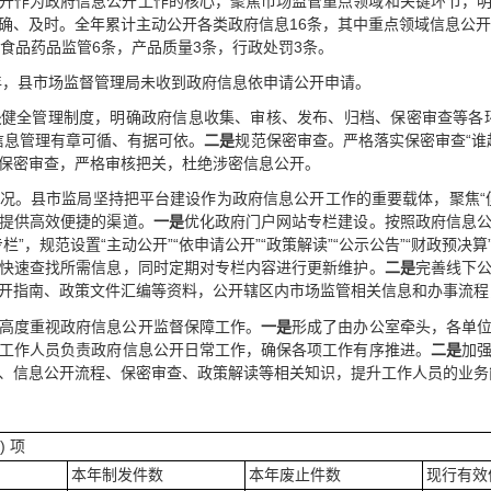
开作为政府信息公开工作的核心，聚焦市场监管重点领域和关键环节，
确、及时。全年累计主动公开各类政府信息16条，其中重点领域信息公开
食品药品监管6条，产品质量3条，行政处罚3条。
5年，县市场监督管理局未收到政府信息依申请公开申请。
是
健全管理制度，明确政府信息收集、审核、发布、归档、保密审查等各
信息管理有章可循、有据可依。
二是
规范保密审查。严格落实保密审查“谁
保密审查，严格审核把关，杜绝涉密信息公开。
况。县市监局坚持把平台建设作为政府信息公开工作的重要载体，聚焦“
提供高效便捷的渠道。
一是
优化政府门户网站专栏建设。按照政府信息
”，规范设置“主动公开”“依申请公开”“政策解读”“公示公告”“财政预
快速查找所需信息，同时定期对专栏内容进行更新维护。
二
是
完善线下
开指南、政策文件汇编等资料，公开辖区内市场监管相关信息和办事流程
高度重视政府信息公开监督保障工作。
一是
形成了由办公室牵头，各单
工作人员负责政府信息公开日常工作，确保各项工作有序推进。
二是
加
、信息公开流程、保密审查、政策解读等相关知识，提升工作人员的业务
) 项
本年制发件数
本年废止件数
现行有效