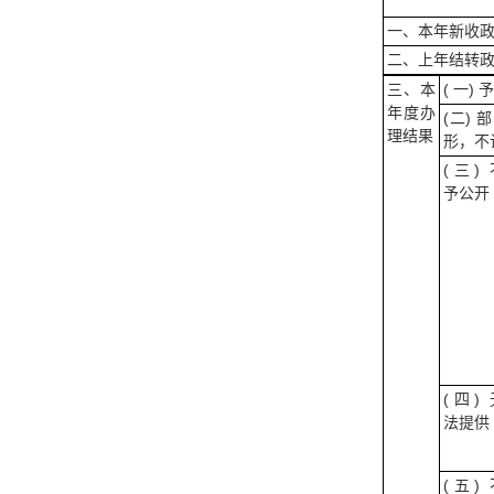
一、本年新收
二、上年结转
三、本
( 一)
年度办
(二)
理结果
形，不
(三) 
予公开
(四) 
法提供
(五) 