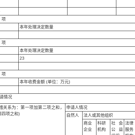
件
 项
本年处理决定数量
 项
本年处理决定数量
23
 项
本年收费金额 (单位：万元)
费
请情况
勾稽关系为：第一项加第二项之和，
申请人情况
第四项之和)
自然人
法人或其他组织
商业
科研
社会
法律
企业
机构
公益
服务