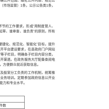
明确公开范围、细化公开内容、规范公
（市场监管）1条，公示公告类1条，
环节的工作要求，形成“用制度管人、
起草、谁审查、谁负责”的原则，所有
便捷化、规范化、智能化”目标，提升
公开平台建设要求，在县政府门户网站
决算”等子栏目，明确各子栏目内容分类，
公开渠道。在政务服务大厅配备查阅电
，方便群众就近获取信息。
位及股室分工负责的工作机制，统筹推
强业务培训。定期参加政府信息公开业
能力和专业水平。
件数