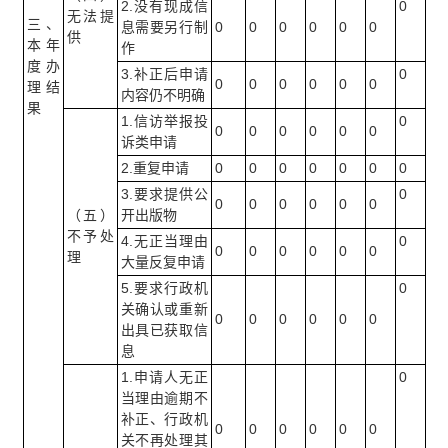
2.没有现成信
0
无法提
三、
息需要另行制
0
0
0
0
0
0
供
本年
作
度办
3.补正后申请
0
0
0
0
0
0
0
理结
内容仍不明确
果
1.信访举报投
0
0
0
0
0
0
0
诉类申请
2.重复申请
0
0
0
0
0
0
0
3.要求提供公
0
0
0
0
0
0
0
（五）
开出版物
不予处
4.无正当理由
0
0
0
0
0
0
0
理
大量反复申请
5.要求行政机
0
关确认或重新
0
0
0
0
0
0
出具已获取信
息
1.申请人无正
0
当理由逾期不
补正、行政机
0
0
0
0
0
0
关不再处理其