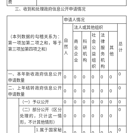
费
三、收到和处理政府信息公开申请情况
申请人情况
法人或其他组织
社
法
（本列数据的勾稽关系为：
自
商
科
会
律
第一项加第二项之和，等于
总
然
业
研
公
服
其
第三项加第四项之和）
计
人
企
机
益
务
他
业
构
组
机
织
构
一、本年新收政府信息公开
0
0
0
0
0
0
0
申请数量
二、上年结转政府信息公开
0
0
0
0
0
0
0
申请数量
（一）予以公开
0
0
0
0
0
0
0
（二）部分公开（区分
0
处理的，只计这一情
0
0
0
0
0
0
形，不计其他情形）
1.属于国家秘
0
0
0
0
0
0
0