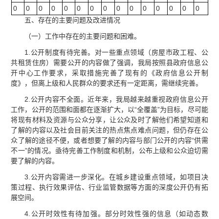
0
0
0
0
0
0
0
0
0
0
0
0
0
0
0
五、存在的主要问题及改进情况
（一）工作中存在的主要问题和困难。
1.公开制度有待完善。对一些重点领域（房屋市政工程、公
共租赁住房）需要公开的内容做了强调，我局按照县政府信息公
开中心工作要求，采取措施完善了现有的《政府信息公开制
度》，但离上级和人民群众的要求还有一定距离，需继续完善。
2.公开内容不全面。近年来，我局越来越重视政府信息公开
工作，公开的范围和面都在逐渐扩大，以“全覆盖”为目标，尽可能
将现有材料及资源与公众分享，让公众及时了解他们希望知道和
了解的内容以及社会目前关注的热点焦点难点问题，但仍存在公
众了解的途径不便，或者想要了解的内容与部门公开的内容“供需
不一”的情况。亟待完善工作制度和机制，公布上级和公众迫切需
要了解的内容。
3.公开内容需进一步深化。在城乡建设重点领域，如项目决
策过程、执行效果评估、行业监管数据等方面的深度公开仍有拓
展空间。
4.公开时效性有待加强。部分时效性强的信息（如动态数