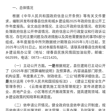
一、总体情况
根据《中华人民共和国政府信息公开条例》等有关文件要
求，编制并发布绿春县住房和城乡建设局2025年政府信息公开工
作年度报告。全文由总体情况、主动公开政府信息情况、收到和
处理政府信息公开申请情况、政府信息公开行政复议和行政诉讼
情况、存在的主要问题及改进措施以及其他需要报告的事项6部分
组成。本年度报告中所列数据统计期限自2025年1月1日起，至
2025年12月31日止。如对本报告有疑问，请联系绿春县住房和城
乡建设局办公室（地址：绿春县民族风情园加油站旁，邮编：
662599，电话：0873—4221420。
（一）主动公开方面。
一是
根据规定，县住建局已主动公开
了《2025年部门预算编制说明》及预算表，内容涵盖部门职责、
机构设置、年度重点工作、财政收支、“三公”经费等详细信息。
二
是
充分运用《中华人民共和国招投标法》、《建设工程安全生产
管理条例》、《云南省建筑施工现场管理规定》宣传进建筑企
业、房地产企业、小区等形式开展政策宣传，提高建筑领域、城
乡建设政策的知晓率和满意度。
（二）依申请公开情况。健全政府信息依申请公开制度，规
范依申请公开处理流程，依法受理，认真办理，及时答复，依法