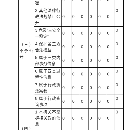
密
2.其他法律行
0
政法规禁止公
0
0
0
0
0
0
开
3.危及“三安全
0
0
0
0
0
0
0
一稳定”
4.保护第三方
0
（三）
0
0
0
0
0
0
合法权益
不予公
开
5.属于三类内
0
0
0
0
0
0
0
部事务信息
6.属于四类过
0
0
0
0
0
0
0
程性信息
7.属于行政执
0
0
0
0
0
0
0
法案卷
8.属于行政查
0
0
0
0
0
0
0
询事项
1.本机关不掌
0
握相关政府信
0
0
0
0
0
0
息
（四）