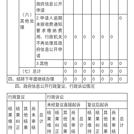
政府信息公开
申请
（六）
2.申请人逾期
0
其他处
未按收费通知
理
要求缴纳费
用、行政机关
0
0
0
0
0
0
不再处理其政
府信息公开申
请
3.其他
0
0
0
0
0
0
0
（七）总计
0
0
0
0
0
0
0
四、结转下年度继续办理
0
0
0
0
0
0
0
四、政府信息公开行政复议、行政诉讼情况
行政复议
行政诉讼
未经复议直接起诉
复议后起诉
结
结
其
尚
结
结
其
尚
结
结
其
尚
果
果
他
未
总
果
果
他
未
总
果
果
他
未
总
维
纠
结
审
计
维
纠
结
审
计
维
纠
结
审
计
持
正
果
结
持
正
果
结
持
正
果
结