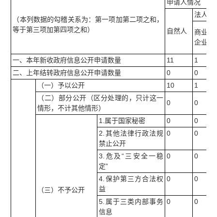
申请人情况
法人或
（本列数据的勾稽关系为：第一项加第二项之和，
等于第三项加第四项之和）
自然人
商业
企业
一、本年新收政府信息公开申请数量
11
1
二、上年结转政府信息公开申请数量
0
0
（一）予以公开
10
1
（二）部分公开（区分处理的，只计这一
0
0
情形，不计其他情形）
1.属于国家秘密
0
0
2.其他法律行政法规
0
0
禁止公开
3.危及“三安全一稳
0
0
定”
4.保护第三方合法权
0
0
益
（三）不予公开
5.属于三类内部事务
0
0
信息