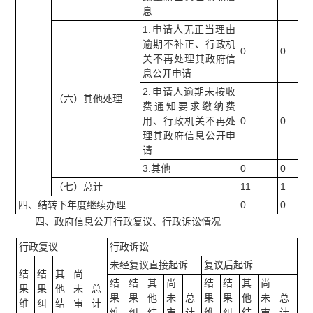
息
1.申请人无正当理由
逾期不补正、行政机
0
0
关不再处理其政府信
息公开申请
2.申请人逾期未按收
（六）其他处理
费通知要求缴纳费
用、行政机关不再处
0
0
理其政府信息公开申
请
3.其他
0
0
（七）总计
11
1
四、结转下年度继续办理
0
0
四、政府信息公开行政复议、行政诉讼情况
行政复议
行政诉讼
未经复议直接起诉
复议后起诉
结
结
其
尚
结
结
其
尚
结
结
其
尚
果
果
他
未
总
果
果
他
未
总
果
果
他
未
总
维
纠
结
审
计
维
纠
结
审
计
维
纠
结
审
计