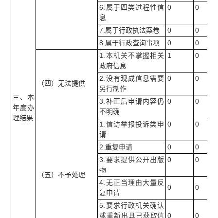
6.属于四类过程性信
0
0
息
7.属于行政执法案卷
0
0
8.属于行政查询事项
0
0
1.本机关不掌握相关
1
0
政府信息
2.没有现成信息需要
0
0
（四）无法提供
另行制作
三、本
3.补正后申请内容仍
0
0
年度办
不明确
理结果
1.信访举报投诉类申
0
0
请
2.重复申请
0
0
3.要求提供公开出版
0
0
物
（五）不予处理
4.无正当理由大量反
0
0
复申请
5.要求行政机关确认
或重新出具已获取信
0
0