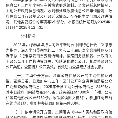
信息公开工作年度报告有关格式要求编制。全文包括总体情况、
主动公开政府信息情况、收到和处理政府信息公开申请情况、政
府信息公开行政复议及行政诉讼情况、存在的主要问题及改进情
况、其他需要报告的事项等6个部分，本报告统计期限为2025年1
月1日至2025年12月31日。
一、总体情况
2025年，绿春县坚持以习近平新时代中国特色社会主义思想
为指导，深入学习贯彻党的二十大和二十届历次全会精神以及习
近平总书记考察云南重要讲话精神，按照国务院和省、州政府关
于政务公开工作的决策部署，持续深化政务公开，拓展畅通政务
公开渠道，全面提升公开质效，有效助力全县经济社会发展。
（一）主动公开方面。注重政府信息公开的主动性和及时
性，围绕县委、县政府中心工作，及时公开利企惠民和需要公众
广泛知晓的政府信息，2025年全县主动公开政府信息12480条，
其中县政府门网站发布1448条，政务新媒体4300条，广播、公示
栏等其他形式公开6732条。政策解读图文稿8件，参加红河热线
在线访谈1期，收到并办结政府信箱来件30件。
（二）依申请公开方面。贯彻落实《中华人民共和国政府信
息公开条例》，依法办理依申请政府信息公开件。2025年我县通