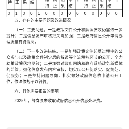
持
正
果
结
持
正
果
结
持
正
果
结
0
1
0
0
1
0
0
0
0
0
0
0
0
0
0
五、存在的主要问题及改进情况
（一）主要问题。一是政策文件公开和解读质效仍需进一步
提升；二是信息发布审核把关需加强；三是政府信息公开申请办
理质量有待提高。
（二）下一步改进措施。一是加强政策文件起草过程中的公
众参与以及政策文件制定后的解读等全流程各环节的公开，全力
助推政策落地见效；二是加强对政府网站和政府系统政务新媒体
的监管，强化信息发布内容审核，切实以公开促落实、促规范、
促服务；三是坚持问题导向，扎实做好政府信息依申请公开工
作，依法依规予以答复。
六、其他需要报告的事项
2025年，绿春县未收取政府信息公开信息处理费。