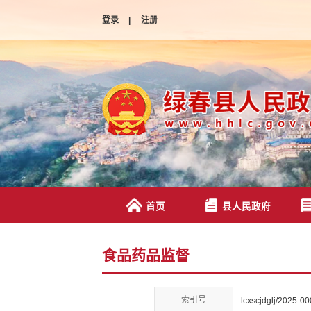
登录
|
注册
首页
县人民政府
食品药品监督
索引号
lcxscjdglj/2025-0