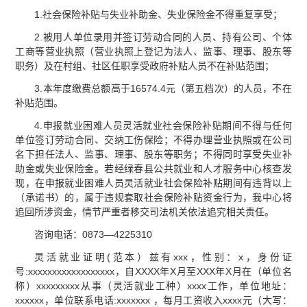
1.社会保险补贴与失业补助金、失业保险金不得重复享受；
2.被用人单位录用并签订劳动合同的人员、持有公司、个体
工商等营业执照（营业执照上登记为法人、监事、理事、股东等
职务）及在村组、社区任职享受政府补贴人员不在补贴范围；
3.本年度缴费总额高于16574.4元（第五档次）的人员，不在
补贴范围。
4.申报就业困难人员灵活就业社会保险补贴期间不得与任何
单位签订劳动合同、交纳工伤保险；不得办理营业执照或在公司
名下担任法人、监事、理事、股东等职务；不得同时享受失业补
助金或失业保险金。若经绿春县公共就业和人才服务中心核查发
现，在申报就业困难人员灵活就业社会保险补贴期间有违背以上
（承诺书）的，属于违规套取社会保险补贴资金行为，我中心将
追回所涉资金，情节严重者移交司法机关依法追究相关责任。
咨询电话：0873—4225310
灵活就业证明(范本）兹有xxx，性别：x，身份证
号:xxxxxxxxxxxxxxxxxx，自XXXX年X月至XXX年X月在（单位名
称）xxxxxxxxx从事（灵活就业工种）xxxx工作，单位地址：
xxxxxx，单位联系电话:xxxxxxx ，每月工资收入xxxx元（大写：