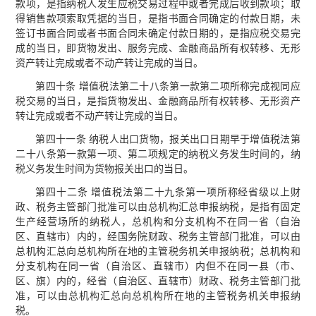
款项，是指纳税人发生应税交易过程中或者完成后收到款项；取
得销售款项索取凭据的当日，是指书面合同确定的付款日期，未
签订书面合同或者书面合同未确定付款日期的，是指应税交易完
成的当日，即货物发出、服务完成、金融商品所有权转移、无形
资产转让完成或者不动产转让完成的当日。
第四十条 增值税法第二十八条第一款第二项所称完成视同应
税交易的当日，是指货物发出、金融商品所有权转移、无形资产
转让完成或者不动产转让完成的当日。
第四十一条 纳税人出口货物，报关出口日期早于增值税法第
二十八条第一款第一项、第二项规定的纳税义务发生时间的，纳
税义务发生时间为货物报关出口的当日。
第四十二条 增值税法第二十九条第一项所称经省级以上财
政、税务主管部门批准可以由总机构汇总申报纳税，是指有固定
生产经营场所的纳税人，总机构和分支机构不在同一省（自治
区、直辖市）内的，经国务院财政、税务主管部门批准，可以由
总机构汇总向总机构所在地的主管税务机关申报纳税；总机构和
分支机构在同一省（自治区、直辖市）内但不在同一县（市、
区、旗）内的，经省（自治区、直辖市）财政、税务主管部门批
准，可以由总机构汇总向总机构所在地的主管税务机关申报纳
税。