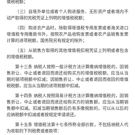
值税税额；
（三）自境外单位或者个人购进服务、无形资产或者境内不
动产取得的完税凭证上列明的增值税税额；
（四）购进农产品时，除取得增值税专用发票或者海关进口
增值税专用缴款书外，按照农产品收购发票或者农产品销售发票
计算的进项税额，国务院另有规定的除外；
（五）从销售方取得的其他增值税扣税凭证上列明或者包含
的增值税税额。
第十三条 纳税人按照一般计税方法计算缴纳增值税的，因销
售折让、中止或者退回而退还给购买方的增值税税额，应当从当
期的销项税额中扣减；因销售折让、中止或者退回而收回的增值
税税额，应当从当期的进项税额中扣减。
第十四条 纳税人按照简易计税方法计算缴纳增值税的，因销
售折让、中止或者退回而退还给购买方的销售额，应当从当期销
售额中扣减。扣减当期销售额后仍有多缴税款的，可以从以后的
应纳税额中扣减或者按规定申请退还。
第十五条 增值税法第十七条所称全部价款，不包括纳税人代
为收取的下列税费或者款项：