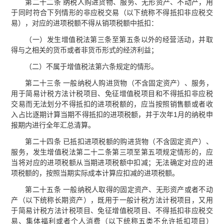
第二十二条 纳税人购进货物、服务、无形资产、不动产，用
于同时符合下列情形的非应税交易（以下统称不得抵扣非应税交
易），对应的进项税额不得从销项税额中抵扣：
（一）发生增值税法第三条至第五条以外的经营活动，并取
得与之相关的货币或者非货币形式的经济利益；
（二）不属于增值税法第六条规定的情形。
第二十三条 一般纳税人购进货物（不含固定资产）、服务，
用于简易计税方法计税项目、免征增值税项目和不得抵扣非应税
交易而无法划分不得抵扣的进项税额的，应当按照销售额或者收
入占比逐期计算当期不得抵扣的进项税额，并于次年1月的纳税申
报期内进行全年汇总清算。
第二十四条 已抵扣进项税额的购进货物（不含固定资产）、
服务，发生增值税法第二十二条第三项至第五项规定情形的，应
当将对应的进项税额从当期进项税额中扣减；无法确定对应的进
项税额的，按照当期实际成本计算应扣减的进项税额。
第二十五条 一般纳税人取得的固定资产、无形资产或者不动
产（以下统称长期资产），既用于一般计税方法计税项目，又用
于简易计税方法计税项目、免征增值税项目、不得抵扣非应税交
易、集体福利或者个人消费（以下统称五类不允许抵扣项目）