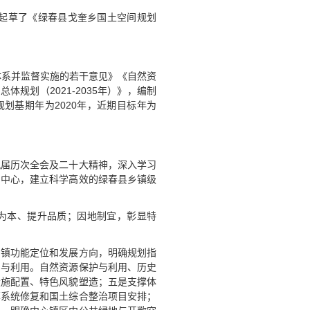
起草了《绿春县戈奎乡国土空间规划
体系并监督实施的若干意见》《自然资
规划（2021-2035年）》，编制
。规划基期年为2020年，近期目标年为
九届历次全会及二十大精神，深入学习
为中心，建立科学高效的绿春县乡镇级
为本、提升品质；因地制宜，彰显特
乡镇功能定位和发展方向，明确规划指
护与利用。自然资源保护与利用、历史
设施配置、特色风貌塑造；五是支撑体
草系统修复和国土综合整治项目安排；