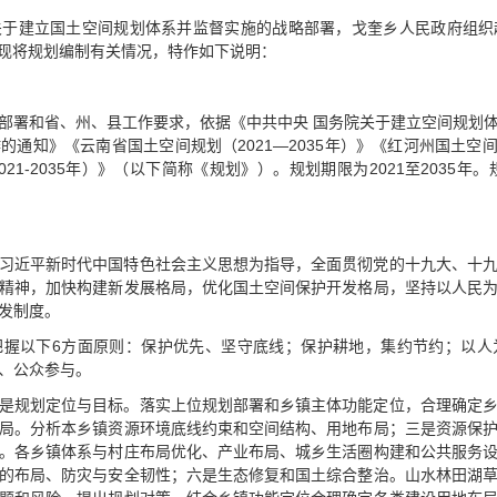
关于建立国土空间规划体系并监督实施的战略部署，戈奎乡人民政府组织
稿，现将规划编制有关情况，特作如下说明：
部署和省、州、县工作要求，依据《中共中央 国务院关于建立空间规划
通知》《云南省国土空间规划（2021—2035年）》《红河州国土空间总体
1-2035年）》（以下简称《规划》）。规划期限为2021至2035年
习近平新时代中国特色社会主义思想为指导，全面贯彻党的十九大、十
精神，加快构建新发展格局，优化国土空间保护开发格局，坚持以人民
发制度。
把握以下6方面原则：保护优先、坚守底线；保护耕地，集约节约；以人
、公众参与。
是规划定位与目标。落实上位规划部署和乡镇主体功能定位，合理确定
局。分析本乡镇资源环境底线约束和空间结构、用地布局；三是资源保
。各乡镇体系与村庄布局优化、产业布局、城乡生活圈构建和公共服务
的布局、防灾与安全韧性；六是生态修复和国土综合整治。山水林田湖