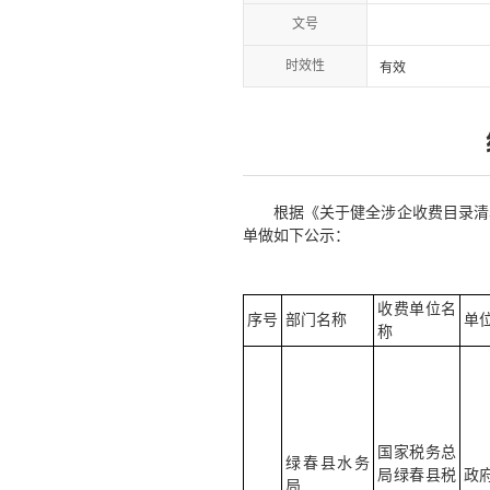
文号
时效性
有效
根据《关于健全涉企收费目录清
单做如下公示：
收费单位名
序号
部门名称
单
称
国家税务总
绿春县水务
局绿春县税
政
局