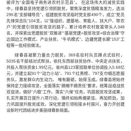
被评为“全国电子商务进农村示范县”。 在这场伟大的减贫实践
中，绿春县坚持党建引领抓脱贫，聚焦深度贫情精准发力，选派
295名“支部辅导员”，组建脱贫攻坚临时党支部490个，成立“党员
先锋突击队”104支，以“强组织、建基地、育能人、扶大户、带农
户”的党建引领脱贫攻坚的路子，累计培养农村致富带头人348
名，并探索出党建脱贫“双推进”“基层党建+脱贫攻坚+综合治理”守
边固边工作模式、产业扶贫、“牛巩模式”、边疆党建长廊“153”工
程等一批经验做法。
绿春县凝聚力量合力脱贫，369名驻村队员蹲点式驻村，
5035名干部结对式帮扶，依托东西部扶贫协作、中央定点扶贫，
共投入帮扶资金1.99亿元，省州县123家挂联单位协调投入5.68亿
元，并建立起91个“动力小站”、791个红黑榜、797支巾帼志愿服
务队，激发群众内生动力。 唯有磨砺，始得玉成。绿春县将始终
保持定力接续攻坚，全面落实“摘帽不摘责任”要求，统筹战疫战贫
双促进，做好“六稳”工作，落实“六保”任务，巩固脱贫攻坚成果，
扎实开展百日提升八项行动，慎终如始再绷紧弦、再加把劲，加
力巩固提升脱贫成效，深化党建引领衔接乡村振兴，奋力开创建
设新时代团结进步美丽绿春新局面。