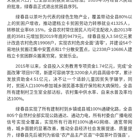
未脱贫人口，已全部达到脱贫退出标准。2020年5月经省人民政
府批准，绿春县正式退出贫困县序列。
绿春县以茶叶为代表的绿色生物产业，覆盖带动全县80%以
上的贫困户增收，推动建档立卡贫困劳动力转移就业41325人，
转移就业率68.15%，全县农村常住居民人均可支配收入由2013年
底的3581元增加到2019年底的9479元。 绿春县投入3.58亿元累
计改造农村危房19908户，实现农村危房全面“清零”，并建设54个
易地扶贫搬迁集中安置点和1个分散安置点，让2338户10686人建
档立卡贫困群众搬离穷窝，安居乐业。
2015年以来，全县投入义务教育专项资金1.74亿元，完成“全
面改薄”项目97项，新建可容纳学生3200余人的县高级中学，累计
发放资助金4.51亿元，决不让一个适龄儿童因贫失学辍学，同
时，贫困人口100%参加城乡居民基本医疗保险和大病保险，全县
所有建制村卫生室全部达标，农村集中供水率、自来水普及率均
达100%。
绿春县实现了所有建制村到乡镇或县城100%通硬化路，全县
805个自然村全部实现公路通达、通动力电，所有村委会广播电视
信号实现全覆盖，实现所有行政村100%通4G网络、通宽带网
络，城乡面貌的显著改善，推动全县经济社会发展提速、质量提
升，绿春县先后被列为省级“农产品主产区县”“中国茶叶百强县”，