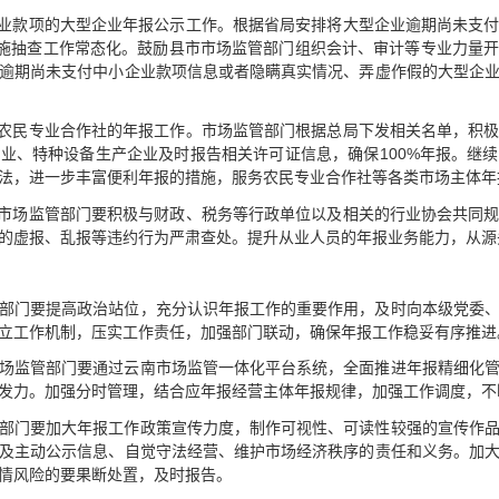
企业款项的大型企业年报公示工作。根据省局安排将大型企业逾期尚未支
实施抽查工作常态化。鼓励县市市场监管部门组织会计、审计等专业力量
逾期尚未支付中小企业款项信息或者隐瞒真实情况、弄虚作假的大型企
、农民专业合作社的年报工作。市场监管部门根据总局下发相关名单，积
业、特种设备生产企业及时报告相关许可证信息，确保100%年报。继
法，进一步丰富便利年报的措施，服务农民专业合作社等各类市场主体年
。市场监管部门要积极与财政、税务等行政单位以及相关的行业协会共同
的虚报、乱报等违约行为严肃查处。提升从业人员的年报业务能力，从源
部门要提高政治站位，充分认识年报工作的重要作用，及时向本级党委
立工作机制，压实工作责任，加强部门联动，确保年报工作稳妥有序推进
场监管部门要通过云南市场监管一体化平台系统，全面推进年报精细化
发力。加强分时管理，结合应年报经营主体年报规律，加强工作调度，不
部门要加大年报工作政策宣传力度，制作可视性、可读性较强的宣传作
及主动公示信息、自觉守法经营、维护市场经济秩序的责任和义务。加
情风险的要果断处置，及时报告。