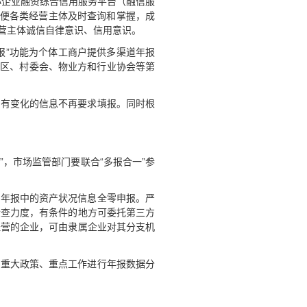
中小企业融资综合信用服务平台（融信服
方便各类经营主体及时查询和掌握，成
经营主体诚信自律意识、信用意识。
报”功能为个体工商户提供多渠道年报
社区、村委会、物业方和行业协会等第
没有变化的信息不再要求填报。同时根
”，市场监管部门要联合“多报合一”参
企业年报中的资产状况信息全零申报。严
检查力度，有条件的地方可委托第三方
经营的企业，可由隶属企业对其分支机
的重大政策、重点工作进行年报数据分