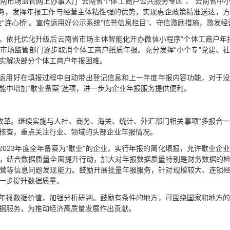
好云南市场监管网上办事大厅“云南省个体工商户公共服务专区”、“云南省
”服务，发挥年报工作与经营主体粘性强的优势，实现惠企政策精准送达，
政企“连心桥”。宣传运用好公示系统“信誉信息栏目”、守信激励措施，激发
务。依托优化升级后云南省市场主体智能化开办微信小程序“个体工商户年
市场监管部门逐步取消个体工商户纸质年报。充分发挥“小个专”党建、
实解决部分个体工商户年报困难。
。运用好在填报过程中自动带出登记信息和上一年度年报内容功能，对于
能中增加“歇业备案”选项，进一步为企业年报服务提供便利。
”改革。继续实施与人社、商务、海关、统计、外汇部门相关事项“多报合一
核查，重点关注行业、领域的头部企业年报情况。
于2023年度全年备案为“歇业”的企业，实行年报的简化填报，允许歇业
，结合数据质量全面提升行动，加大对年报数据质量特别是财务数据的
营等信息问题发现能力。鼓励开展批量年报服务，针对规模较大、连锁
一步提升数据质量。
掘年报数据价值，加强分析研判。鼓励有条件的地方，可围绕国家和地方
据服务，为推动经济高质量发展作出贡献。