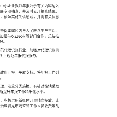
付中小企业款项年报公示有关内容纳入
开展专项抽查，并及时公开抽查结果。
业，依法实施失信惩戒，并将有关信息
极督促本辖区内与人民群众生产生活、
续加强与农业农村等部门合作，总结推
报。
规范代理记账行业，加强对代理记账机
头上规范年报代报服务。
、政府汇报，争取支持。将年报工作列
。
管理。注重分类施策，有针对性地采取
断提升年报工作精细化水平。
品，积极运用新媒体开展精准投放，让
大治理冒充市场监管工作人员收费等乱