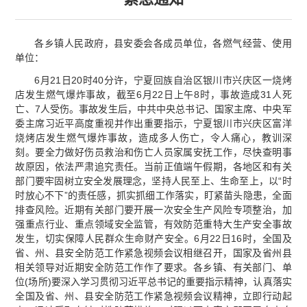
各乡镇人民政府，县安委会各成员单位，各燃气经营、使用
单位：
6月21日20时40分许，宁夏回族自治区银川市兴庆区一烧烤
店发生燃气爆炸事故，截至6月22日上午8时，事故造成31人死
亡、7人受伤。事故发生后，中共中央总书记、国家主席、中央军
委主席习近平高度重视并作出重要指示，宁夏银川市兴庆区富洋
烧烤店发生燃气爆炸事故，造成多人伤亡，令人痛心，教训深
刻。要全力做好伤员救治和伤亡人员家属安抚工作，尽快查明事
故原因，依法严肃追究责任。当前正值端午假期，各地区和有关
部门要牢固树立安全发展理念，坚持人民至上、生命至上，以“时
时放心不下”的责任感，抓实抓细工作落实，盯紧苗头隐患，全面
排查风险。近期有关部门要开展一次安全生产风险专项整治，加
强重点行业、重点领域安全监管，有效防范重特大生产安全事故
发生，切实保障人民群众生命财产安全。6月22日16时，全国及
省、州、县安全防范工作紧急视频会议相继召开，国家及省州县
相关领导对近期安全防范工作作了要求。各乡镇、有关部门、单
位(场所)要深入学习贯彻习近平总书记的重要指示精神，认真落实
全国及省、州、县安全防范工作紧急视频会议精神，立即行动起