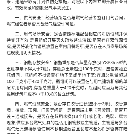
来，迅速采取有针对性防范措施，对照以下内容立即开展自查自
改，有效防范和遏制燃气事故发生。
一、供气安全：经营场所是否与燃气经营者签订用气合同，
燃气经营者是否具备燃气经营许可证。
二、用气场所安全：是否按照标准配备相应的消防设施并保
持完好有效;是否组织开展灭火疏散逃生演练;是否存在双气源情
况;是否将液化气钢瓶放置在室内用餐场所;是否存在人员密集场所
违规使用明火情况。
三、钢瓶存放安全：钢瓶重瓶是否超量存放(如YSP35.5型的
重瓶存量不得大于7瓶)。存瓶总重量超过100千克时，应设置独立
瓶组间，瓶组间不得设置在地下室或半地下室;存瓶总重量超过
100 千克小于420千克时，瓶组间可以设置在与用气建筑相邻的单
层专用房间内;存瓶总重量大于420千克时，瓶组间应当为与其他
民用建筑间距不小于10米的独立建筑。
四、燃气设施安全：是否存在胶管过长(应小于2米)、胶管穿
墙、楼板、顶棚、门窗等问题，是否两端未用卡箍紧固，是否开
设三通或接头，是否存在超期未换(18个月)或老化、龟裂、腐蚀
现象;供应多台燃气灶具的是否用钢管敷设主管道，主管道与多台
燃气灶具连接是否使用不锈钢波纹管且长度不超2米;是否存在暗