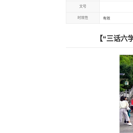
文号
时效性
有效
【“三话六