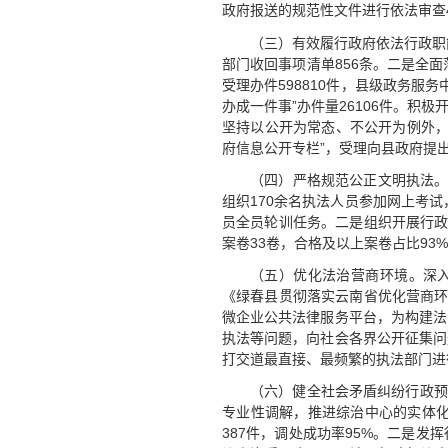
政府报送的规范性文件进行依法审查4
（三）有效履行政府依法行政职
部门收回事项清单856条。二是全面
受理办件598810件，县级政务服务
办成一件事”办件量26106件。积极
坚持以公开为常态、不公开为例外，
府信息公开专栏”，受理向县政府提
（四）严格规范公正文明执法。
组织170余名执法人员参加网上考
员全员轮训任务。二是组织开展行政
案卷33卷，合格及以上案卷占比93
（五）优化法治营商环境。深入
《绿春县贯彻落实云南省优化营商环
微企业公共法律服务平台，为构建法
执法等问题，向社会各界公开征集问
打交道最直接、最频繁的执法部门进
（六）健全社会矛盾纠纷行政预
专业性调解，推进综治中心的实体化
387件，调处成功率95%。二是