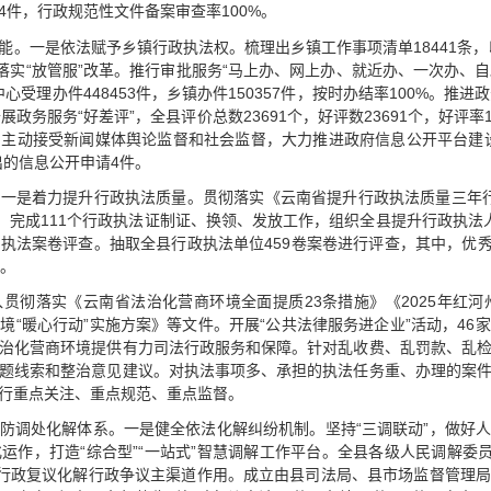
件，行政规范性文件备案审查率100%。
能。一是依法赋予乡镇行政执法权。梳理出乡镇工作事项清单18441条，
落实“放管服”改革。推行审批服务“马上办、网上办、就近办、一次办、自
中心受理办件448453件，乡镇办件150357件，按时办结率100%。推进
开展政务服务“好差评”，全县评价总数23691个，好评数23691个，好评
主动接受新闻媒体舆论监督和社会监督，大力推进政府信息公开平台建
出的信息公开申请4件。
一是着力提升行政执法质量。贯彻落实《云南省提升行政执法质量三年行动实
试，完成111个行政执法证制证、换领、发放工作，组织全县提升行政执法
执法案卷评查。抽取全县行政执法单位459卷案卷进行评查，其中，优秀案
%。
贯彻落实《云南省法治化营商环境全面提质23条措施》《2025年红河
境“暖心行动”实施方案》等文件。开展“公共法律服务进企业”活动，46
治化营商环境提供有力司法行政服务和保障。针对乱收费、乱罚款、乱
题线索和整治意见建议。对执法事项多、承担的执法任务重、办理的案
行重点关注、重点规范、重点监督。
防调处化解体系。一是健全依法化解纠纷机制。坚持“三调联动”，做好
运作，打造“综合型”“一站式”智慧调解工作平台。全县各级人民调解委员
发挥行政复议化解行政争议主渠道作用。成立由县司法局、县市场监督管理