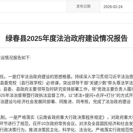
发布日期
2026-02-24
绿春县2025年度法治政府建设情况报告
建设情况报告如下:
任。一是打牢法治政府建设的思想根基。持续深入学习贯彻习近平法治
县委党校（县行政学校）必修课，突出领导干部“关键少数”带头尊法学
导。县委、县政府主要领导及时研究安排部署工作，将“党政主要负责人履
25年法治督察暨行政执法监督工作，以“述法+提问+点评+打分”的方
治建设与经济社会发展同部署、同推进、同考核，完成了法治政府建设（20
机制。一是严格落实《云南省政府重大行政决策程序规定》，对政府重大
环节进行了规范，召开10次政府常务会议，对涉及全县国民经济和社会发
行政决策行为，推进决策民主化、科学化、法治化。严格落实行政规范