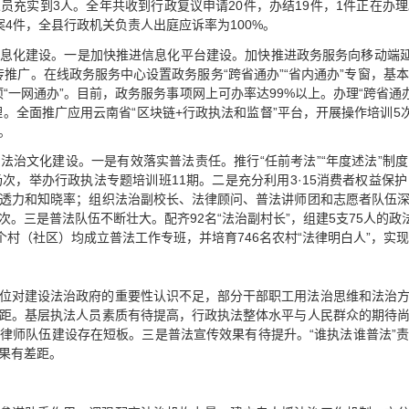
员充实到3人。全年共收到行政复议申请20件，办结19件，1件正在办
4件，全县行政机关负责人出庭应诉率为100%。
息化建设。一是加快推进信息化平台建设。加快推进政务服务向移动端延
宣传推广。在线政务服务中心设置政务服务“跨省通办”“省内通办”专窗，基本
一网通办”。目前，政务服务事项网上可办率达99%以上。办理“跨省通办”业
理。全面推广应用云南省“区块链+行政执法和监督”平台，开展操作培训5
。
法治文化建设。一是有效落实普法责任。推行“任前考法”“年度述法”制
次，举办行政执法专题培训班11期。二是充分利用3·15消费者权益保护
透力和知晓率；组织法治副校长、法律顾问、普法讲师团和志愿者队伍
5次。三是普法队伍不断壮大。配齐92名“法治副村长”，组建5支75人的
个村（社区）均成立普法工作专班，并培育746名农村“法律明白人”，实
位对建设法治政府的重要性认识不足，部分干部职工用法治思维和法治
距。基层执法人员素质有待提高，行政执法整体水平与人民群众的期待
律师队伍建设存在短板。三是普法宣传效果有待提升。“谁执法谁普法”
果有差距。