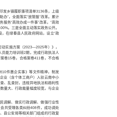
印发乡镇履职事项清单3136条，上级
助办”，全面落实“放管服”改革。累计
政务服务“高效办成一件事”改革，“高效
率100%。三是全面主动落实政务公开。
设，在绿春县人民政府网站，设立“政
施方案（2023—2025年）》，
人员能力培训班2期，完成行政执法人
卷15卷，合格案卷411卷，不合格
州10件惠企实事》等文件精神，制发
家企业（含个体工商户）入驻云南中小
检查、乱查封，违规异地执法和趋利性
件数量大、行政裁量幅度较宽，与企业
人民调解、做实行政调解、做强行业性
会共受理各类纠纷408件，成功调处
局、县公安局等相关部门组成的行政复