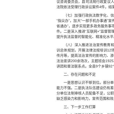
议咨询委员会，县司法局行政复议人
法院依法受理行政诉讼案件4件，结案
（七）加强行政执法数字化、信
“指尖办”，加大“一部手机办事通”
省通办”，逐步实现更多政务服务事项“
件。二是深入推进“互联网+”监督管
提升执法监督的智能化、精准化水平
（八）深入推进法治宣传教育和
训总体规划，开展法律法规培训12场
传月等，提高法治宣传的影响力、渗
法治宣讲200余场次，主题班会192
讲团和普法联系点。全县9个乡镇92
二、存在问题和不足
一是思想认识不够到位。部分单
能力不强。二是执法队伍建设仍有差
分单位法制审核人员配备不足，公职
缺乏感染力和影响力，宣传范围和效
三、下一步工作打算