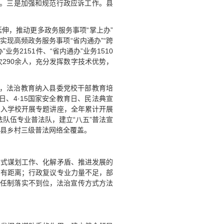
理。三是加强和规范行政应诉工作。县
伸，推动更多政务服务事项“掌上办”
实现高频政务服务事项“省内通办”“跨
务2151件、“省内通办”业务1510
次290余人，充分发挥数字技术优势，
度，法治教育纳入县委党校干部教育培
日、4·15国家安全教育日、民法典宣
深入学校开展专题讲座，全年累计开展
政法队伍专业普法队，建立“八五”普法宣
现县乡村三级普法网络全覆盖。
方式谋划工作、化解矛盾、推进发展的
尚有距离；行政复议专业力量不足，部
责任制落实不到位，法治宣传方式方法