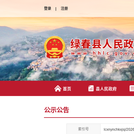
登录
|
注册
首页
县人民政府
公示公告
索引号
lcxnynchkxjsj/202