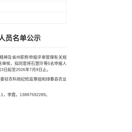
评人员名单公示
件精神及省州职称申报评审管理有关规
格审核，拟同意将石慧玲等5名申报人
日起至2026年7月9日止。
监委驻农科局纪检监察组和绿春县农业
，李霞，13887592289。