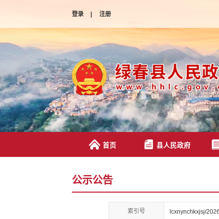
登录
|
注册
首页
县人民政府
公示公告
索引号
lcxnynchkxjsj/202